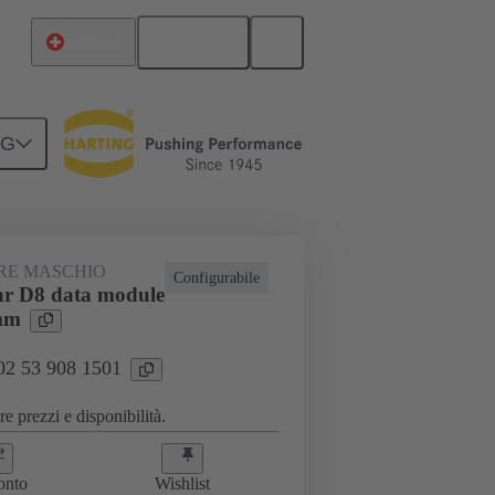
Italiano
Svizzera
NG
RE MASCHIO
Configurabile
r D8 data module
mm
 02 53 908 1501
e prezzi e disponibilità.
onto
Wishlist