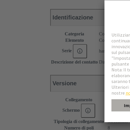
Identificazione
Categoria
Connettori
Elemento
Connettore masc
Serie
har-modular®
Descrizione del contatto
Diritto
Versione
Collegamento
Collegament
Schermo
Schermatura 
Tipologia di collegamento
Mezzanino
Numero di poli
8