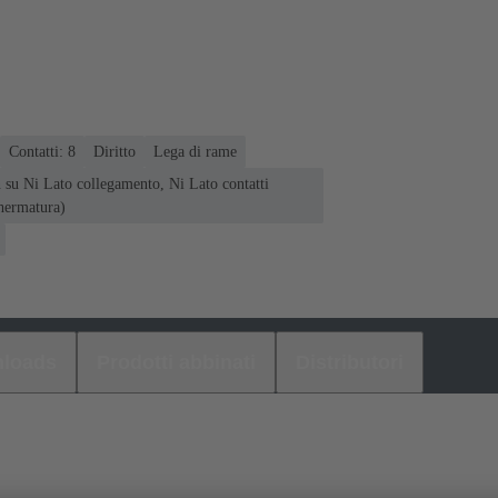
Contatti: 8
Diritto
Lega di rame
n su Ni Lato collegamento, Ni Lato contatti
hermatura)
loads
Prodotti abbinati
Distributori