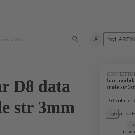
myHARTI
1501
CONNETTO
r D8 data
har-modula
male str 3
Articolo n.:
le str 3mm
per veder
Login
Confr