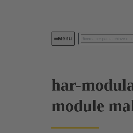
Menu
Serie
Prodotti
02 53 908 
har-modula
module ma