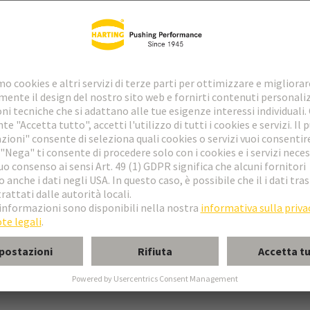
hio
o a saldare
totale, contatti schermati a 360°