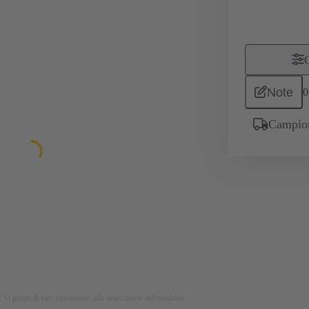
Note
0
Campion
 Si prega di fare riferimento alla descrizione del prodotto.