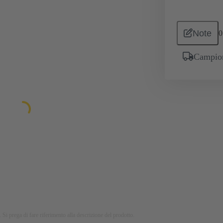
Note
0
Campion
 Si prega di fare riferimento alla descrizione del prodotto.