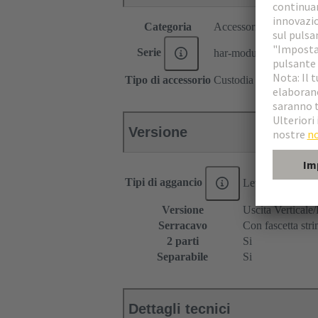
Categoria
Accessori
Serie
har-modular®
Tipo di accessorio
Custodia
Versione
Tipi di aggancio
Leva di agganci
Versione
Uscita Verticale/
Serracavo
Con fascetta str
2 parti
Si
Separabile
Si
Dettagli tecnici