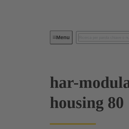
Menu
Serie
Prodotti
02 09 500 
har-modula
housing 80