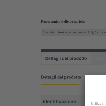
Panoramica delle proprietà
Custodia
Resina termoplastica (PC), Caricato
Dettagli del prodotto
Down
Dettagli del prodotto
Identificazione