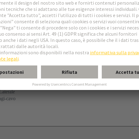
o
Laterale
ingi-cavo