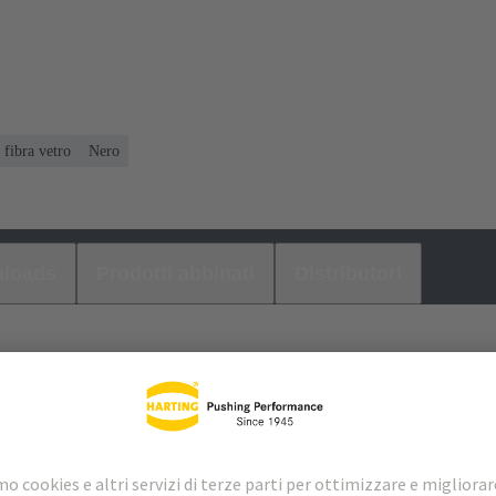
 fibra vetro
Nero
loads
Prodotti abbinati
Distributori