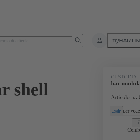
myHARTI
2080
CUSTODIA
r shell
har-modula
Articolo n.:
per veder
Login
Confr