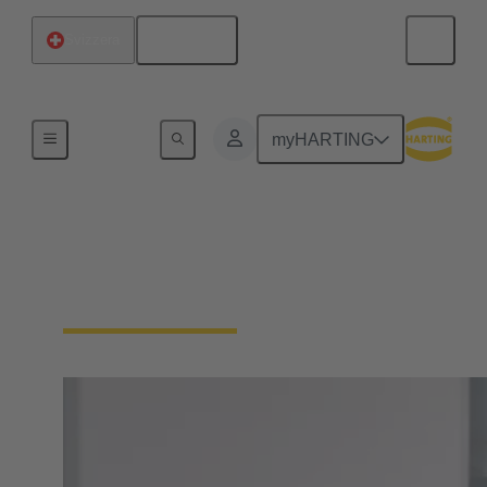
Italiano
Svizzera
Home
myHARTING
PEOPLE. POWER.
PARTNERSHIP.