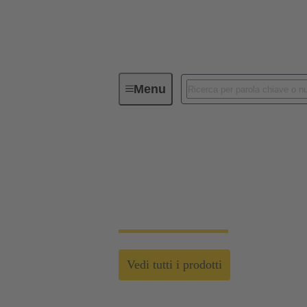
Menu
Soluzioni personalizzate
Soluzioni personaliz
Cablaggi standardizzati e personalizzati per 
Vedi tutti i prodotti