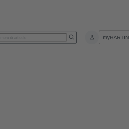
myHARTI
zate
le esigenze del cliente.