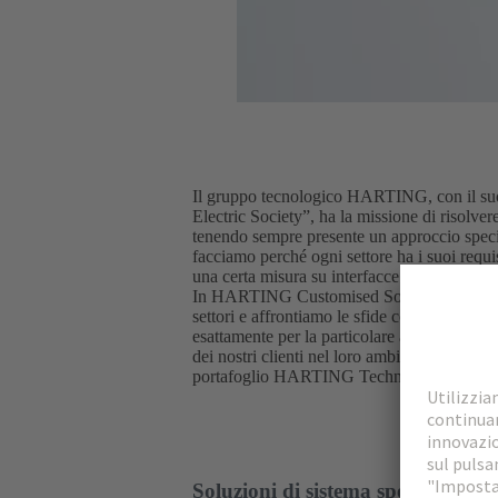
Il gruppo tecnologico HARTING, con il suo
Electric Society”, ha la missione di risolver
tenendo sempre presente un approccio specif
facciamo perché ogni settore ha i suoi requis
una certa misura su interfacce standardizzat
In HARTING Customised Solutions, ci confr
settori e affrontiamo le sfide con soluzioni (
esattamente per la particolare applicazione e
dei nostri clienti nel loro ambiente applicati
portafoglio HARTING Technology Group pe
Soluzioni di sistema specifiche per