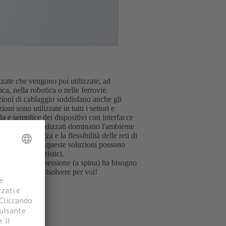
zzate che vengono poi utilizzate, ad
a, nella robotica o nelle ferrovie.
zioni di cablaggio soddisfano anche gli
oni sono utilizzate in tutti i settori e
a e semplice dei dispositivi con interfacce
nettori standardizzati dominano l'ambiente
no la sicurezza e la flessibilità delle reti di
legati. Tuttavia, queste soluzioni possono
andard pionieristici.
une: ogni connessione (a spina) ha bisogno
 che possiamo risolvere per voi!