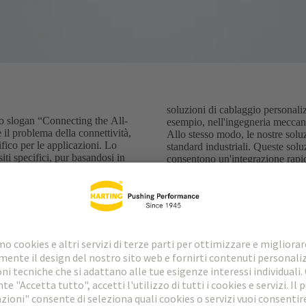
soluzioni di cablaggio personali
 slogan “Connecting the All-
esempio, nell'ingegneria meccanic
e il problema della connettività,
Allo stesso modo, le nostre solu
ico per le applicazioni. Lo
standard industriali. Queste soluzi
iti specifici, pur basandosi in
consentono un'integrazione rapid
e.
standardizzate, come M12. I con
ontiamo con l'individualità dei
industriale da decenni e garantisco
di cavi) specifiche, progettate
dati e dei sensori e attuatori col
 pronte a rispondere alle sfide
anche essere o diventare nuovi st
vo. Utilizziamo il nostro
Tuttavia, hanno una cosa in com
r sviluppare e produrre
di un cavo, e questa è una sfida
 il mercato