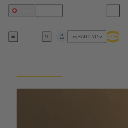
Italiano
Svizzera
Home
myHARTING
Distributori