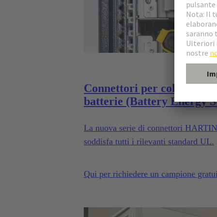
Connettori per collegament
batterie (Battery Energy 
La nuova serie di connettori HARTING 
soddisfa tutti i rilevanti standard UL.
Qui per richiedere un campione gratu