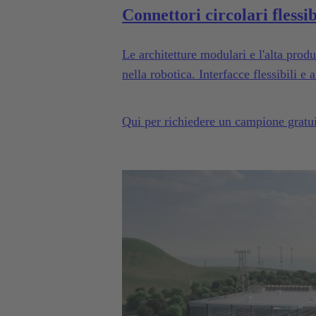
Connettori circolari flessib
Le architetture modulari e l'alta prod
nella robotica. Interfacce flessibili e 
Qui per richiedere un campione gratu