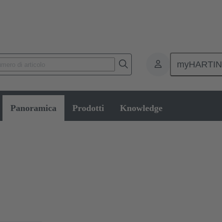
myHARTI
onnettori & cavi pre-assemblati per applicazioni specifiche
Connettori pe
Panoramica
Prodotti
Knowledge
nti elevate
rfacce sviluppate appositamente per la trasmissione di correnti elevate. 
ia dei trasporti e nella generazione e distribuzione di energia.