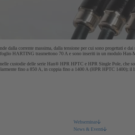
ende dalla corrente massima, dalla tensione per cui sono progettati e dai r
portafoglio HARTING trasmettono 70 A e sono inseriti in un modulo Han
iti nelle custodie delle serie Han® HPR HPTC e HPR Single Pole, che son
olarmente fino a 850 A, in coppia fino a 1400 A (HPR HPTC 1400); il li
Webseminar
News & Eventi