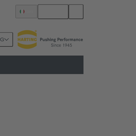
Italiano
Italia
NG
r correnti elevate
Sostituiscono quindi il cablaggio precedente