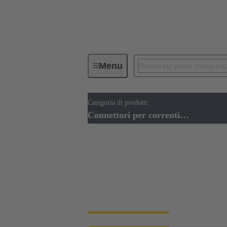
Menu
Categoria di prodotti:
Connettori Industriali / Han®
C
Connettori per correnti elevate
Connettori per corre
I connettori ad alta corrente (HC) sono inte
e sono utilizzati, ad esempio, nella tecnolog