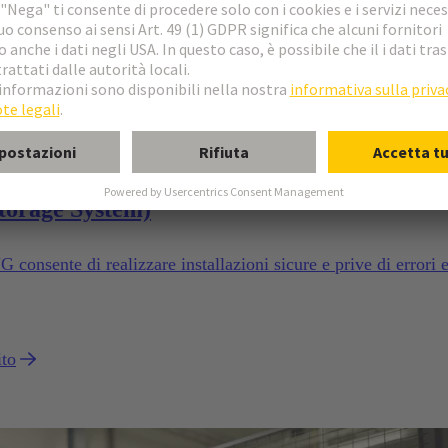
i sicuri per sistemi modulari di accumulo a
Storage System)
consente di realizzare installazioni sicure e prive di errori 
ito