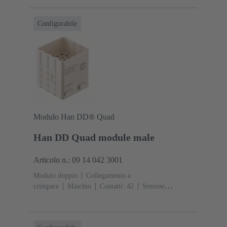
A
Policarbonato (PC)
RAL 7032 (grigio sabbia)
Configurabile
Modulo Han DD® Quad
Han DD Quad module male
Articolo n.: 09 14 042 3001
Modulo doppio
Collegamento a
crimpare
Maschio
Contatti: 42
Sezione
conduttori: 0.14 ... 2.5 mm²
Corrente d'esercizio: ‌10
A
Policarbonato (PC)