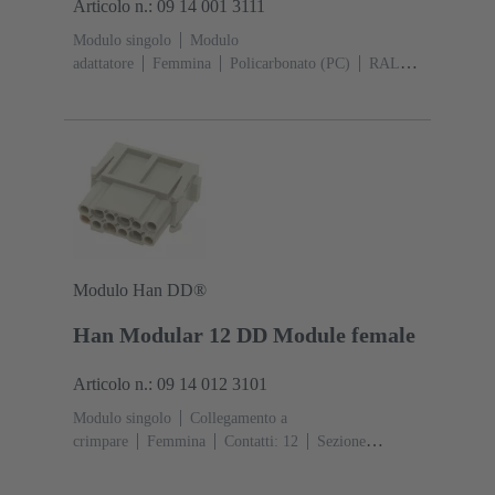
Articolo n.: 09 14 001 3111
Modulo singolo
Modulo
adattatore
Femmina
Policarbonato (PC)
RAL
7032 (grigio sabbia)
Modulo Han DD®
Han Modular 12 DD Module female
Articolo n.: 09 14 012 3101
Modulo singolo
Collegamento a
crimpare
Femmina
Contatti: 12
Sezione
conduttori: 0.14 ... 2.5 mm²
Corrente d'esercizio: ‌10
A
Policarbonato (PC)
RAL 7032 (grigio sabbia)