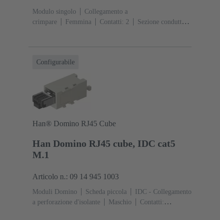
Modulo singolo
Collegamento a
crimpare
Femmina
Contatti: 2
Sezione conduttori:
6 ... 25 mm²
Corrente d'esercizio: ‌70
A
Policarbonato (PC)
RAL 7032 (grigio sabbia)
Configurabile
Han® Domino RJ45 Cube
Han Domino RJ45 cube, IDC cat5
M.1
Articolo n.: 09 14 945 1003
Moduli Domino
Scheda piccola
IDC - Collegamento
a perforazione d'isolante
Maschio
Contatti:
4
Corrente d'esercizio: ‌1 A
Poliammide (PA),