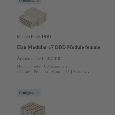
Configurabile
Modulo Han® DDD
Han Modular 17 DDD Module female
Articolo n.: 09 14 017 3101
Modulo singolo
Collegamento a
crimpare
Femmina
Contatti: 17
Sezione
conduttori: 0.14 ... 2.5 mm²
Corrente d'esercizio: ‌10
A
Policarbonato (PC)
RAL 7032 (grigio sabbia)
Configurabile