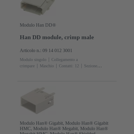
Modulo Han DD®
Han DD module, crimp male
Articolo n.: 09 14 012 3001
Modulo singolo
Collegamento a
crimpare
Maschio
Contatti: 12
Sezione
conduttori: 0.14 ... 2.5 mm²
Corrente d'esercizio: ‌10
A
Policarbonato (PC)
RAL 7032 (grigio sabbia)
Modulo Han® Gigabit, Modulo Han® Gigabit
HMC, Modulo Han® Megabit, Modulo Han®
Megabit HMC, Modulo Han® Shielded