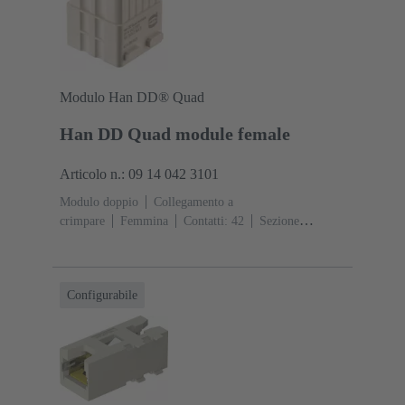
Modulo Han DD® Quad
Han DD Quad module female
Articolo n.: 09 14 042 3101
Modulo doppio
Collegamento a
crimpare
Femmina
Contatti: 42
Sezione
conduttori: 0.14 ... 2.5 mm²
Corrente d'esercizio: ‌10
A
Policarbonato (PC)
Configurabile