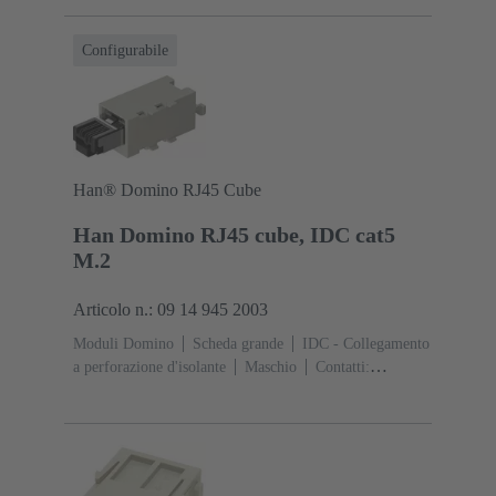
Policarbonato (PC)
RAL 7032 (grigio sabbia)
Configurabile
Han® Domino RJ45 Cube
Han Domino RJ45 cube, IDC cat5
M.2
Articolo n.: 09 14 945 2003
Moduli Domino
Scheda grande
IDC - Collegamento
a perforazione d'isolante
Maschio
Contatti:
4
Corrente d'esercizio: ‌1 A
Poliammide (PA),
Policarbonato (PC)
RAL 7032 (grigio sabbia)