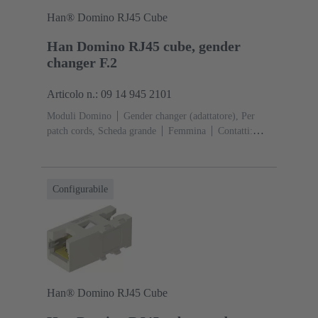
Han® Domino RJ45 Cube
Han Domino RJ45 cube, gender
changer F.2
Articolo n.: 09 14 945 2101
Moduli Domino
Gender changer (adattatore), Per
patch cords, Scheda grande
Femmina
Contatti:
8
Corrente d'esercizio: ‌1 A
Poliammide (PA),
Policarbonato (PC), Acciaio inox
RAL 7032 (grigio
sabbia)
Configurabile
Han® Domino RJ45 Cube