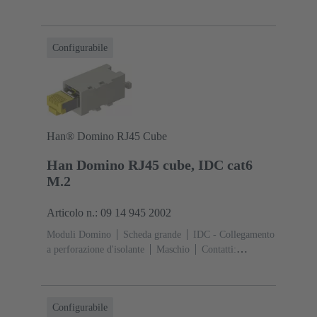
8
Corrente d'esercizio: ‌1 A
Poliammide (PA),
Policarbonato (PC)
RAL 7032 (grigio sabbia)
Configurabile
Han® Domino RJ45 Cube
Han Domino RJ45 cube, IDC cat6
M.2
Articolo n.: 09 14 945 2002
Moduli Domino
Scheda grande
IDC - Collegamento
a perforazione d'isolante
Maschio
Contatti:
8
Corrente d'esercizio: ‌1 A
Poliammide (PA),
Policarbonato (PC)
RAL 7032 (grigio sabbia)
Configurabile