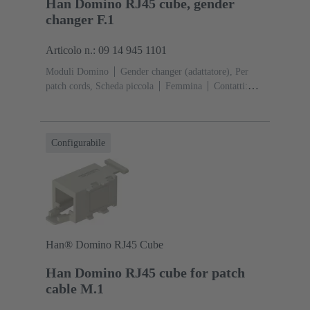
Han Domino RJ45 cube, gender
changer F.1
Articolo n.: 09 14 945 1101
Moduli Domino
Gender changer (adattatore), Per
patch cords, Scheda piccola
Femmina
Contatti:
8
Corrente d'esercizio: ‌1 A
Poliammide (PA),
Policarbonato (PC), Acciaio inox
RAL 7032 (grigio
sabbia)
Configurabile
Han® Domino RJ45 Cube
Han Domino RJ45 cube for patch
cable M.1