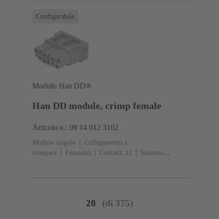
Configurabile
Modulo Han DD®
Han DD module, crimp female
Articolo n.: 09 14 012 3102
Modulo singolo
Collegamento a
crimpare
Femmina
Contatti: 12
Sezione
conduttori: 0.14 ... 2.5 mm²
Corrente d'esercizio: ‌10
A
Policarbonato (PC)
RAL 7032 (grigio sabbia)
20
(di 375)