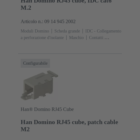
Han Domino RJ45 cube, IDC cat6
M.2
Articolo n.: 09 14 945 2002
Moduli Domino
Scheda grande
IDC - Collegamento
a perforazione d'isolante
Maschio
Contatti:
8
Corrente d'esercizio: ‌1 A
Poliammide (PA),
Policarbonato (PC)
RAL 7032 (grigio sabbia)
Configurabile
Han® Domino RJ45 Cube
Han Domino RJ45 cube, patch cable
M2