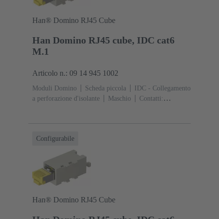
Han® Domino RJ45 Cube
Han Domino RJ45 cube, IDC cat6
M.1
Articolo n.: 09 14 945 1002
Moduli Domino
Scheda piccola
IDC - Collegamento
a perforazione d'isolante
Maschio
Contatti:
8
Corrente d'esercizio: ‌1 A
Poliammide (PA),
Policarbonato (PC)
RAL 7032 (grigio sabbia)
Configurabile
Han® Domino RJ45 Cube