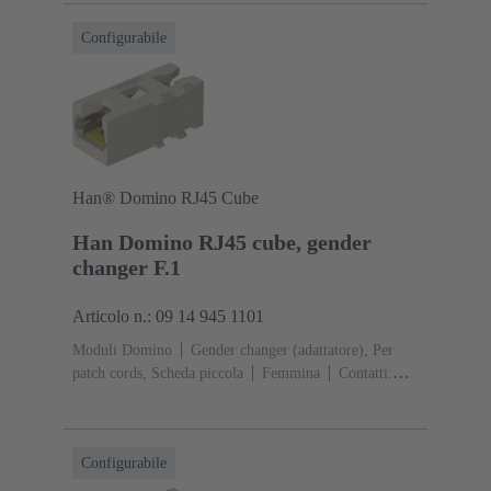
sabbia)
Configurabile
Han® Domino RJ45 Cube
Han Domino RJ45 cube, gender
changer F.1
Articolo n.: 09 14 945 1101
Moduli Domino
Gender changer (adattatore), Per
patch cords, Scheda piccola
Femmina
Contatti:
8
Corrente d'esercizio: ‌1 A
Poliammide (PA),
Policarbonato (PC), Acciaio inox
RAL 7032 (grigio
sabbia)
Configurabile