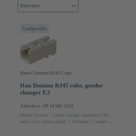
Relevance
Configurabile
Han® Domino RJ45 Cube
Han Domino RJ45 cube, gender
changer F.2
Articolo n.: 09 14 945 2101
Moduli Domino
Gender changer (adattatore), Per
patch cords, Scheda grande
Femmina
Contatti:
8
Corrente d'esercizio: ‌1 A
Poliammide (PA),
Policarbonato (PC), Acciaio inox
RAL 7032 (grigio