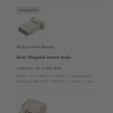
Configurabile
Modulo Han® Megabit
Han Megabit insert male
Articolo n.: 09 14 008 3016
Inserto, 2x 4 contatti, 2 uscite cavo
Collegamento a
crimpare
Maschio
Contatti: 8 + schermo
Sezione
conduttori: 0.14 ... 2.5 mm²
Corrente d'esercizio: ‌10
A
Policarbonato (PC)
RAL 7032 (grigio sabbia)