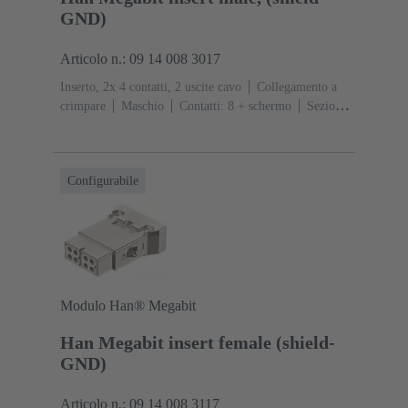
GND)
Articolo n.: 09 14 008 3017
Inserto, 2x 4 contatti, 2 uscite cavo
Collegamento a
crimpare
Maschio
Contatti: 8 + schermo
Sezione
conduttori: 0.14 ... 2.5 mm²
Corrente d'esercizio: ‌10
A
Policarbonato (PC)
RAL 7032 (grigio sabbia)
Configurabile
Modulo Han® Megabit
Han Megabit insert female (shield-
GND)
Articolo n.: 09 14 008 3117