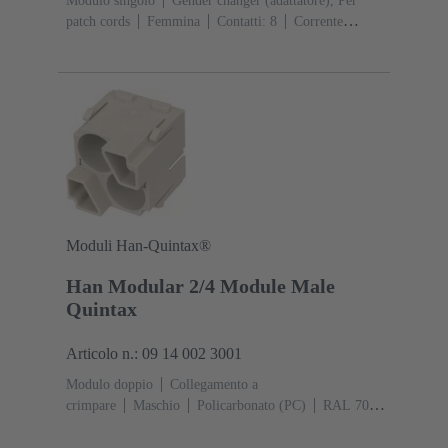
Modulo singolo
Gender changer (adattatore), Per
patch cords
Femmina
Contatti: 8
Corrente
d'esercizio: ‌1 A
Policarbonato (PC), Pressofusione in
lega di zinco nickelata
RAL 7032 (grigio sabbia)
Moduli Han-Quintax®
Han Modular 2/4 Module Male
Quintax
Articolo n.: 09 14 002 3001
Modulo doppio
Collegamento a
crimpare
Maschio
Policarbonato (PC)
RAL 7032
(grigio sabbia)