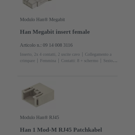
Modulo Han® Megabit
Han Megabit insert female
Articolo n.: 09 14 008 3116
Inserto, 2x 4 contatti, 2 uscite cavo
Collegamento a
crimpare
Femmina
Contatti: 8 + schermo
Sezione
conduttori: 0.14 ... 2.5 mm²
Corrente d'esercizio: ‌10
A
Policarbonato (PC)
RAL 7032 (grigio sabbia)
Modulo Han® RJ45
Han 1 Mod-M RJ45 Patchkabel