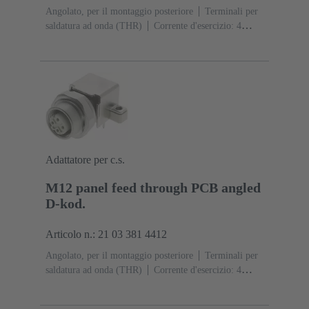
Angolato, per il montaggio posteriore
Terminali per
saldatura ad onda (THR)
Corrente d'esercizio: ‌4
A
Contatti: 4
Lega di rame
Au su Ni Lato
contatti
Codifica: Codifica D
Polimero a cristalli
liquidi (LCP)
Adattatore per c.s.
M12 panel feed through PCB angled
D-kod.
Articolo n.: 21 03 381 4412
Angolato, per il montaggio posteriore
Terminali per
saldatura ad onda (THR)
Corrente d'esercizio: ‌4
A
Contatti: 4
Lega di rame
Au su Ni Lato
contatti
Codifica: Codifica D
Polimero a cristalli