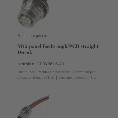
Adattatore per c.s.
M12 panel feedtrough/PCB straight
D-cod.
Articolo n.: 21 03 381 6420
Diritto, per il montaggio posteriore
Terminali per
saldatura ad onda (THR)
Corrente d'esercizio: ‌4
A
Contatti: 4
Lega di rame
Au su Ni Lato
contatti
Codifica: Codifica D
Poliammide (PA)