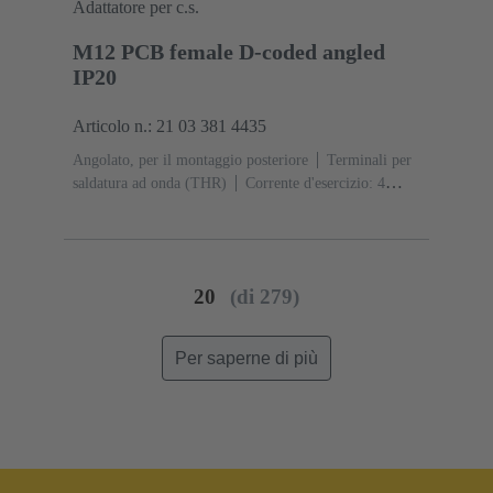
Adattatore per c.s.
M12 PCB female D-coded angled
IP20
Articolo n.: 21 03 381 4435
Angolato, per il montaggio posteriore
Terminali per
saldatura ad onda (THR)
Corrente d'esercizio: ‌4
A
Contatti: 4
Lega di rame
Au su Ni Lato
contatti
Codifica: Codifica D
Polimero a cristalli
liquidi (LCP)
20
(di 279)
Per saperne di più