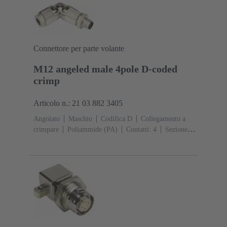
Connettore per parte volante
M12 angeled male 4pole D-coded
crimp
Articolo n.: 21 03 882 3405
Angolato
Maschio
Codifica D
Collegamento a
crimpare
Poliammide (PA)
Contatti: 4
Sezione
conduttori: 0,14 ... 0,75 mm²
Corrente d'esercizio: ‌4
A
Lega di zinco
Aggancio a vite
Grado di
protezione: IP65 / IP67 condizioni di inserzione