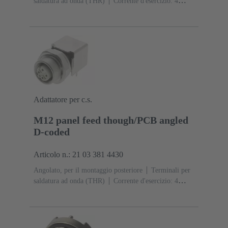
saldatura ad onda (THR)
Corrente d'esercizio: ‌4
A
Contatti: 4
Lega di rame
Au su Ni Lato
contatti
Codifica: Codifica D
Polimero a cristalli
liquidi (LCP)
Adattatore per c.s.
M12 panel feed though/PCB angled
D-coded
Articolo n.: 21 03 381 4430
Angolato, per il montaggio posteriore
Terminali per
saldatura ad onda (THR)
Corrente d'esercizio: ‌4
A
Contatti: 4
Lega di rame
Au su Ni Lato
contatti
Codifica: Codifica D
Polimero a cristalli
liquidi (LCP)