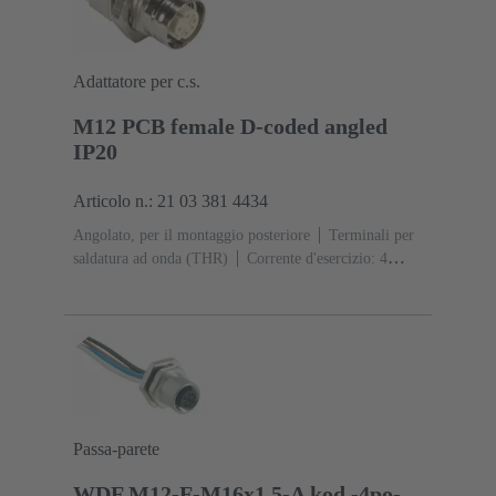
Adattatore per c.s.
M12 PCB female D-coded angled
IP20
Articolo n.: 21 03 381 4434
Angolato, per il montaggio posteriore
Terminali per
saldatura ad onda (THR)
Corrente d'esercizio: ‌4
A
Contatti: 4
Lega di rame
Au su Ni Lato
contatti
Codifica: Codifica D
Polimero a cristalli
liquidi (LCP)
Passa-parete
WDF M12-F-M16x1,5-A kod.-4po-