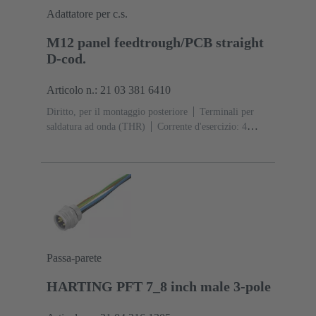
Adattatore per c.s.
M12 panel feedtrough/PCB straight
D-cod.
Articolo n.: 21 03 381 6410
Diritto, per il montaggio posteriore
Terminali per
saldatura ad onda (THR)
Corrente d'esercizio: ‌4
A
Contatti: 4
Lega di rame
Au su Ni Lato
contatti
Codifica: Codifica D
Poliammide (PA)
Passa-parete
HARTING PFT 7_8 inch male 3-pole