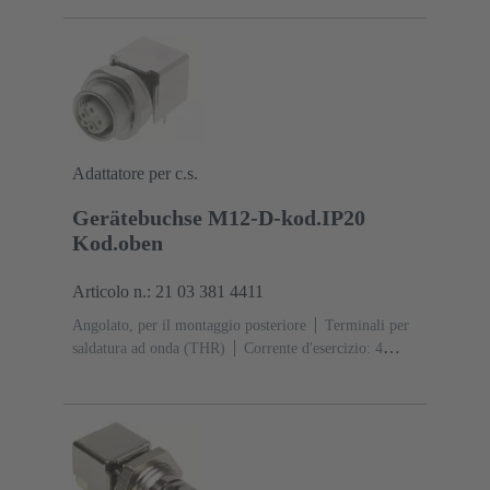
Adattatore per c.s.
Gerätebuchse M12-D-kod.IP20
Kod.oben
Articolo n.: 21 03 381 4411
Angolato, per il montaggio posteriore
Terminali per
saldatura ad onda (THR)
Corrente d'esercizio: ‌4
A
Contatti: 4
Lega di rame
Au su Ni Lato
contatti
Codifica: Codifica D
Polimero a cristalli
liquidi (LCP)