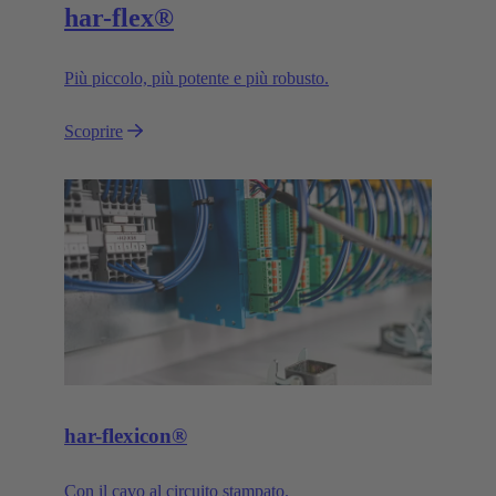
har-flex®
Più piccolo, più potente e più robusto.
Scoprire
har-flexicon®
Con il cavo al circuito stampato.