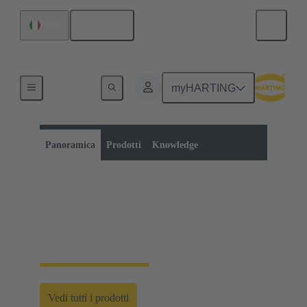
Italiano
Italia
myHARTING
Categoria di prodotti:
Connettori scheda-scheda
Connettori da PCB
Panoramica
Prodotti
Knowledge
Connettori da scheda a
scheda
Vedi tutti i prodotti