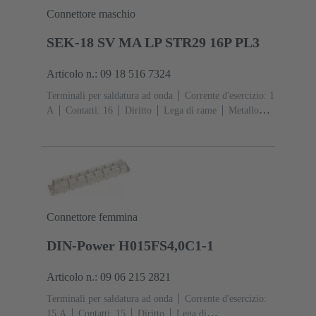
Connettore maschio
SEK-18 SV MA LP STR29 16P PL3
Articolo n.: 09 18 516 7324
Terminali per saldatura ad onda
Corrente d'esercizio: ‌1
A
Contatti: 16
Diritto
Lega di rame
Metallo
nobile su Ni Lato contatti, Sn su Ni Lato
collegamento
Classe di lavoro: 3, secondo (IEC
60603-13)
Resina termoplastica (PBT)
Grigio
Connettore femmina
DIN-Power H015FS4,0C1-1
Articolo n.: 09 06 215 2821
Terminali per saldatura ad onda
Corrente d'esercizio:
‌15 A
Contatti: 15
Diritto
Lega di