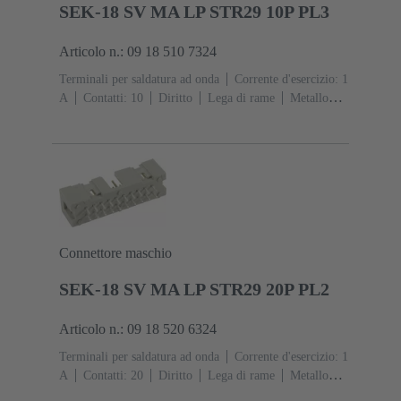
SEK-18 SV MA LP STR29 10P PL3
Articolo n.: 09 18 510 7324
Terminali per saldatura ad onda
Corrente d'esercizio: ‌1
A
Contatti: 10
Diritto
Lega di rame
Metallo
nobile su Ni Lato contatti, Sn su Ni Lato
collegamento
Classe di lavoro: 3, secondo (IEC
60603-13)
Resina termoplastica (PBT)
Grigio
Connettore maschio
SEK-18 SV MA LP STR29 20P PL2
Articolo n.: 09 18 520 6324
Terminali per saldatura ad onda
Corrente d'esercizio: ‌1
A
Contatti: 20
Diritto
Lega di rame
Metallo
nobile su Ni Lato contatti, Sn su Ni Lato