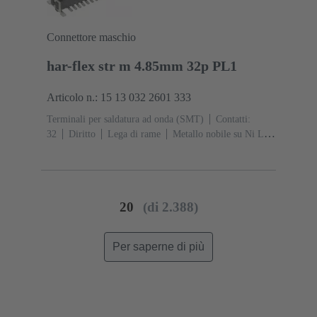
Connettore maschio
har-flex str m 4.85mm 32p PL1
Articolo n.: 15 13 032 2601 333
Terminali per saldatura ad onda (SMT)
Contatti:
32
Diritto
Lega di rame
Metallo nobile su Ni Lato
contatti, Sn su Ni Lato collegamento
Classe di lavoro:
1
Polimero a cristalli liquidi (LCP)
20
(di 2.388)
Per saperne di più