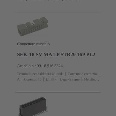
rame
Argentati Lato contatti, Sn su Ni Lato
collegamento
Classe di lavoro: 1, secondo (IEC
60603-2)
Codifica: Con codifica, Codifica D
20
Fissaggio PCB: Con flangia di fissaggio
Resina
termoplastica rinforzata fibra di vetro
RAL 7032
(grigio sabbia)
Connettore maschio
SEK-18 SV MA LP STR29 16P PL2
Articolo n.: 09 18 516 6324
Terminali per saldatura ad onda
Corrente d'esercizio: ‌1
A
Contatti: 16
Diritto
Lega di rame
Metallo
nobile su Ni Lato contatti, Sn su Ni Lato
collegamento
Classe di lavoro: 2, secondo (IEC
60603-13)
Resina termoplastica (PBT)
Grigio