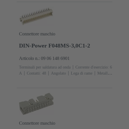
Connettore maschio
DIN-Power F048MS-3,0C1-2
Articolo n.: 09 06 148 6901
Terminali per saldatura ad onda
Corrente d'esercizio: ‌6
A
Contatti: 48
Angolato
Lega di rame
Metallo
nobile su Ni Lato contatti, Sn su Ni Lato
collegamento
Classe di lavoro: 2, secondo (IEC
60603-2)
Codifica: Codifica, Con codifica, Codifica
con perdita di contatto, Codifica D 20
Fissaggio PCB:
Con flangia di fissaggio
Resina termoplastica
rinforzata fibra di vetro
RAL 7032 (grigio sabbia)
Connettore maschio