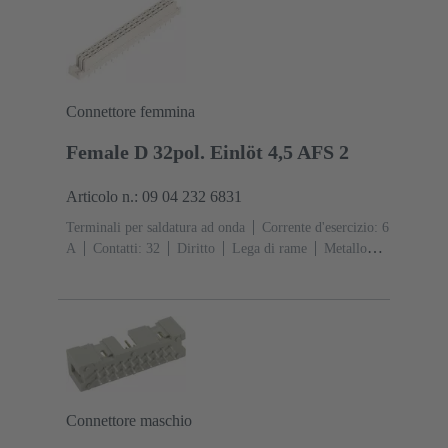
Connettore femmina
Female D 32pol. Einlöt 4,5 AFS 2
Articolo n.: 09 04 232 6831
Terminali per saldatura ad onda
Corrente d'esercizio: ‌6
A
Contatti: 32
Diritto
Lega di rame
Metallo
nobile su Ni Lato contatti, Sn su Ni Lato
collegamento
Classe di lavoro: 2, secondo (IEC
60603-2)
Codifica: Codifica, Codifica con perdita di
contatto
Fissaggio PCB: Con flangia di
fissaggio
Resina termoplastica rinforzata fibra di
vetro
RAL 7032 (grigio sabbia)
Connettore maschio