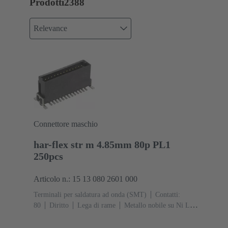
Prodotti
2388
Relevance
Connettore maschio
har-flex str m 4.85mm 80p PL1
250pcs
Articolo n.: 15 13 080 2601 000
Terminali per saldatura ad onda (SMT)
Contatti:
80
Diritto
Lega di rame
Metallo nobile su Ni Lato
contatti, Sn su Ni Lato collegamento
Classe di lavoro:
1
Polimero a cristalli liquidi (LCP)