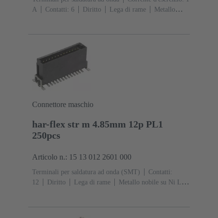
A
Contatti: 6
Diritto
Lega di rame
Metallo
nobile su Ni Lato contatti, Sn su Ni Lato
collegamento
Classe di lavoro: 2, secondo (IEC
60603-13)
Resina termoplastica (PBT)
Grigio
Connettore maschio
har-flex str m 4.85mm 12p PL1
250pcs
Articolo n.: 15 13 012 2601 000
Terminali per saldatura ad onda (SMT)
Contatti:
12
Diritto
Lega di rame
Metallo nobile su Ni Lato
contatti, Sn su Ni Lato collegamento
Classe di lavoro:
1
Polimero a cristalli liquidi (LCP)