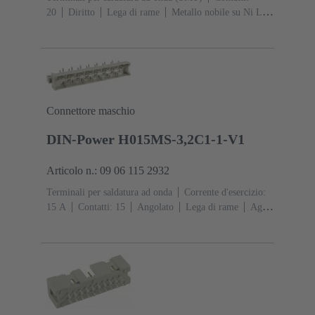
20
Diritto
Lega di rame
Metallo nobile su Ni Lato
contatti, Sn su Ni Lato collegamento
Classe di lavoro:
1
Polimero a cristalli liquidi (LCP)
Connettore maschio
DIN-Power H015MS-3,2C1-1-V1
Articolo n.: 09 06 115 2932
Terminali per saldatura ad onda
Corrente d'esercizio:
‌15 A
Contatti: 15
Angolato
Lega di rame
Ag su
Ni Lato contatti, Sn su Ag su Ni Lato
collegamento
Classe di lavoro: 1, secondo (IEC
60603-2)
Codifica: Con codifica, Codifica D
20
Fissaggio PCB: Con flangia di fissaggio
Resina
termoplastica rinforzata fibra di vetro
RAL 7032
(grigio sabbia)