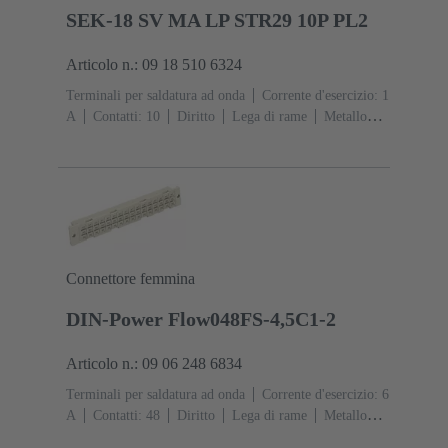
SEK-18 SV MA LP STR29 10P PL2
Articolo n.: 09 18 510 6324
Terminali per saldatura ad onda
Corrente d'esercizio: ‌1
A
Contatti: 10
Diritto
Lega di rame
Metallo
nobile su Ni Lato contatti, Sn su Ni Lato
collegamento
Classe di lavoro: 2, secondo (IEC
60603-13)
Resina termoplastica (PBT)
Grigio
Connettore femmina
DIN-Power Flow048FS-4,5C1-2
Articolo n.: 09 06 248 6834
Terminali per saldatura ad onda
Corrente d'esercizio: ‌6
A
Contatti: 48
Diritto
Lega di rame
Metallo
nobile su Ni Lato contatti, Sn su Ni Lato