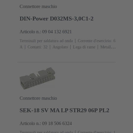
Connettore maschio
DIN-Power D032MS-3,0C1-2
Articolo n.: 09 04 132 6921
Terminali per saldatura ad onda
Corrente d'esercizio: ‌6
A
Contatti: 32
Angolato
Lega di rame
Metallo
nobile su Ni Lato contatti, Sn su Ni Lato
collegamento
Classe di lavoro: 2, secondo (IEC
60603-2)
Codifica: Codifica, Codifica con perdita di
contatto, Codifica laterale
Fissaggio PCB: Con flangia
di fissaggio
Resina termoplastica rinforzata fibra di
vetro
RAL 7032 (grigio sabbia)
Connettore maschio
SEK-18 SV MA LP STR29 06P PL2
Articolo n.: 09 18 506 6324
Terminali per saldatura ad onda
Corrente d'esercizio: ‌1