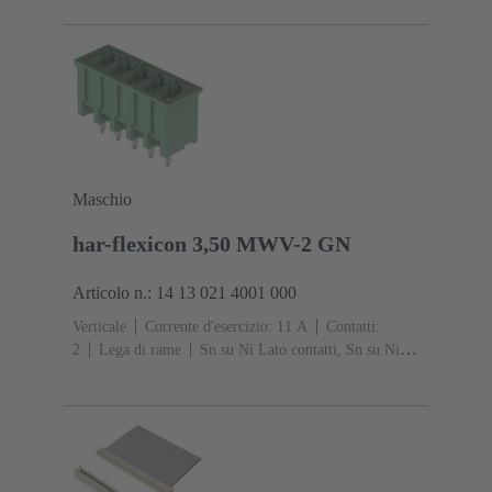
collegamento
Classe di lavoro: 2, secondo (IEC
60603-13)
Resina termoplastica (PBT)
Grigio
Maschio
har-flexicon 3,50 MWV-2 GN
Articolo n.: 14 13 021 4001 000
Verticale
Corrente d'esercizio: ‌11 A
Contatti:
2
Lega di rame
Sn su Ni Lato contatti, Sn su Ni
Lato collegamento
Codifica: Ordinare i pin di codifica
separatamente.
Poliammide (PA)
Verde