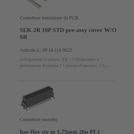
Connettore transizione da PCB
SEK 2R 10P STD pre-assy cover W/O
SR
Articolo n.: 09 18 110 9622
Collegamento a saldare, IDC - Collegamento a
perforazione d'isolante
Corrente d'esercizio: ‌2.6
A
Resina termoplastica (PBT)
Grigio
Contatti:
10
Lega di rame
Sn su Ni Lato contatti, Sn su Ni
Lato collegamento
Connettore maschio
har-flex str m 1.75mm 26p PL1