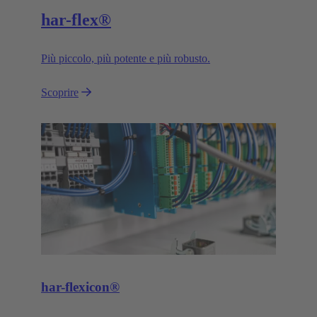
har-flex®
Più piccolo, più potente e più robusto.
Scoprire
har-flexicon®