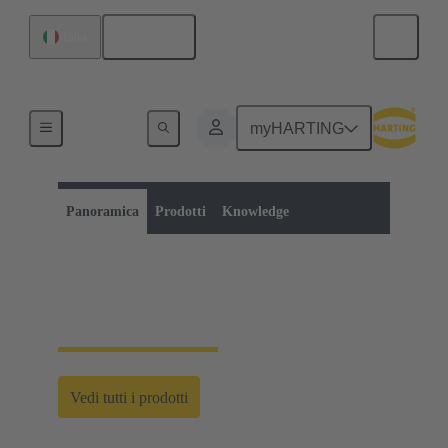
Italiano
Italia
myHARTING
Categoria di prodotti:
Morsetti
Connettori da PCB
Panoramica
Prodotti
Knowledge
Morsettiere
Vedi tutti i prodotti