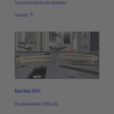
Con il cavo al circuito stampato.
Scoprire
har-bus 64®
Per applicazioni VME 64x.