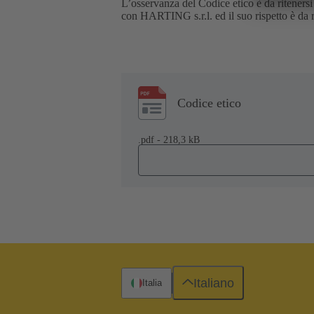
L’osservanza del Codice etico è da ritenersi 
con HARTING s.r.l. ed il suo rispetto è da rit
Codice etico
.pdf - 218,3 kB
Italiano
Italia