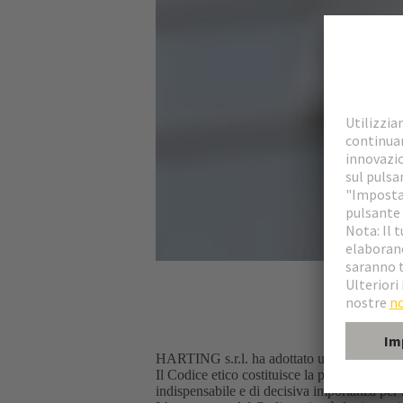
HARTING s.r.l. ha adottato un Codice etico
Il Codice etico costituisce la piattaforma de
indispensabile e di decisiva importanza per