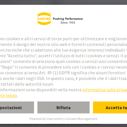
 adeguatamente aggiornato ai sensi del Dlgs. 231/2001.
i principi e delle norme di comportamento eticamente rilevanti e la cui o
 il buon funzionamento e l’affidabilità di HARTING s.r.l.