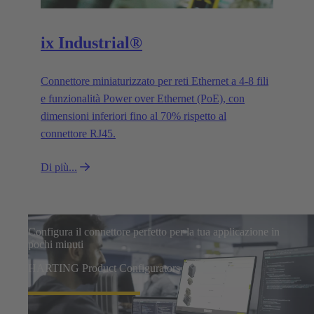
ix Industrial®
Connettore miniaturizzato per reti Ethernet a 4-8 fili
e funzionalità Power over Ethernet (PoE), con
dimensioni inferiori fino al 70% rispetto al
connettore RJ45.
Di più...
Configura il connettore perfetto per la tua applicazione in
pochi minuti
HARTING Product Configurators