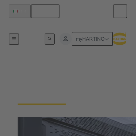
Italiano
Italia
Home
myHARTING
Data center
La rapidità di configurazione è essenziale. Le
funzionalità Plug&Play accelerano l'installazione e
massimizzano i tempi di attività del sistema.