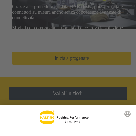
Grazie alla procedura guidata HARTING, puoi progettare
connettori su misura anche senza conoscenze avanzate di
connettività.
Migliaia di componenti a portata di clic: trova la soluzione
ideale, scarica i modelli 3D e condividi le distinte base con
il tuo team. Bastano pochi clic per passare dall’idea al
prototipo.
Inizia a progettare
Vai all'inizio
Newsletter HARTING