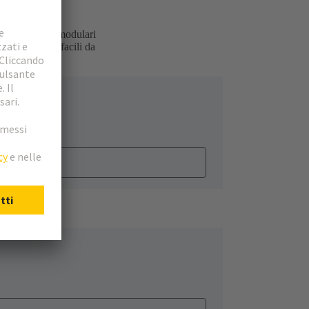
 i connettori modulari
terfacce dati facili da