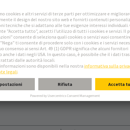
ularizzazione. Vi supportiamo con soluzioni altamente efficienti, come
'armadio di controllo e il robot. Il nostro portafoglio comprende anche in
degli attuatori e dei sensori alla testa del robot.
uzioni personalizzate
Scaricare