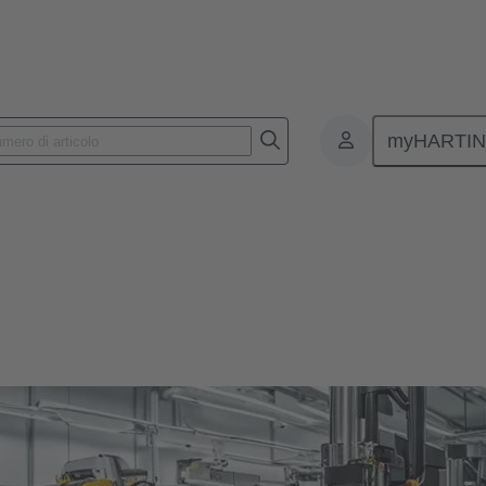
myHARTI
otica