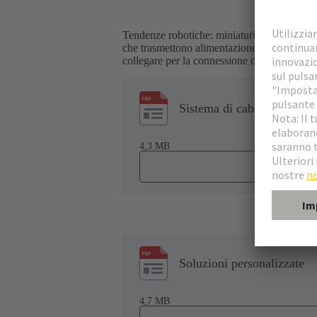
Tendenze robotiche: miniaturizzazione e mod
che trasmettono alimentazione e segnali tra l
collegare per la connessione della tecnologia 
Sistema di cablaggio e sol
4,3 MB
Soluzioni personalizzate
4,7 MB