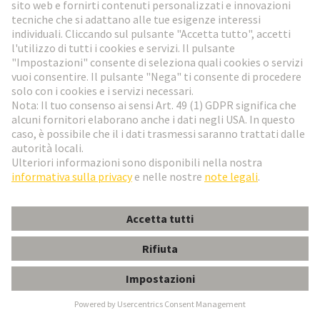
Newsletter HARTING
Vai al registrazione
Social Media
Italiano
Italia
© HARTING Technology Group