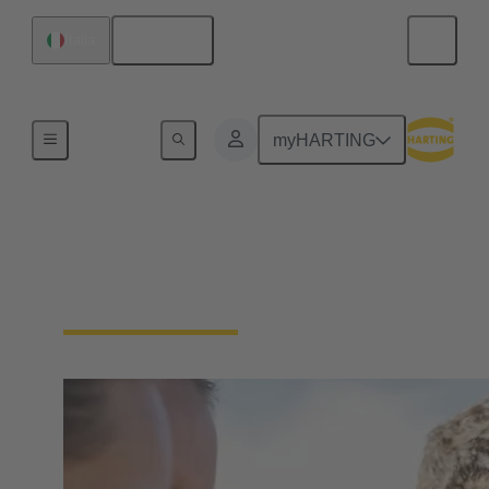
Italiano
Italia
La nostra responsabilità
myHARTING
Il nostro impegno
sociale