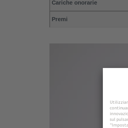
Cariche onorarie
Premi