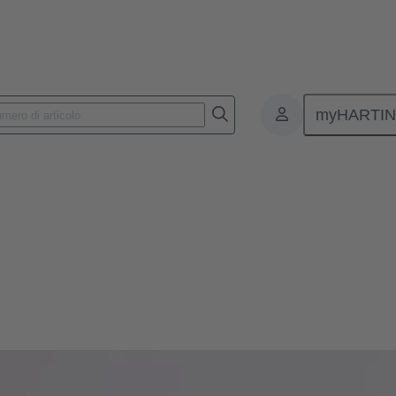
myHARTI
Margrit Harting
e socio