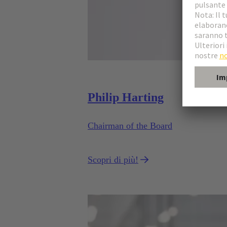
Philip Harting
Chairman of the Board
Scopri di più!