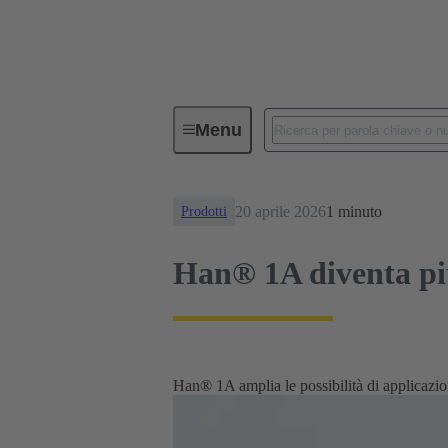
News
Han® 1A diventa più com
Menu
20 aprile 2026
1 minuto
Prodotti
Han® 1A diventa pi
Han® 1A amplia le possibilità di applicazio