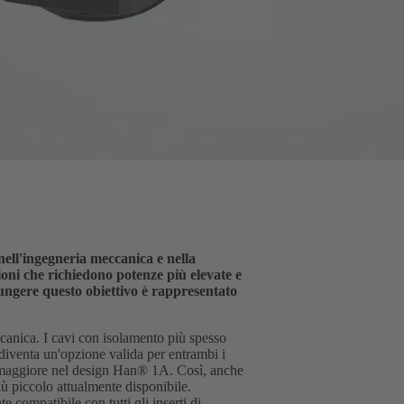
nell'ingegneria meccanica e nella
ioni che richiedono potenze più elevate e
ungere questo obiettivo è rappresentato
canica. I cavi con isolamento più spesso
 diventa un'opzione valida per entrambi i
o maggiore nel design Han® 1A. Così, anche
ù piccolo attualmente disponibile.
 compatibile con tutti gli inserti di