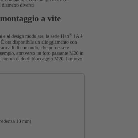
di diametro diverso
montaggio a vite
®
ni e al design modulare, la serie Han
1A è
e. È ora disponibile un alloggiamento con
li armadi di comando, che può essere
 esempio, attraverso un foro passante M20 in
ice con un dado di bloccaggio M20. Il nuovo
recedenza 10 mm)