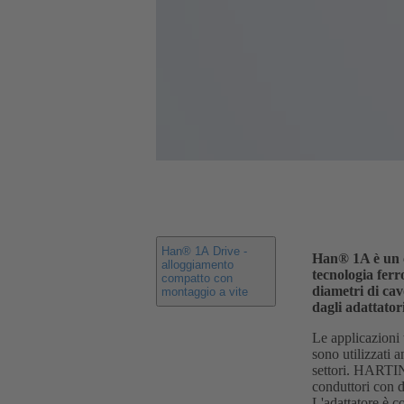
Han® 1A Drive -
Han® 1A è un co
alloggiamento
tecnologia ferr
compatto con
diametri di ca
montaggio a vite
dagli adattatori
Le applicazioni 
sono utilizzati 
settori. HARTIN
conduttori con d
L'adattatore è c