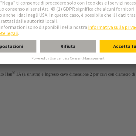
®
to Han
1A (a sinistra) e Ingresso cavo dimensione 2 per cavi con diametro d