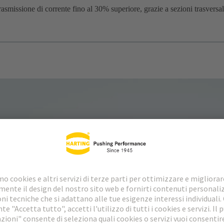
rasmissione di corrente fino al 30% superiore, grazie a sezioni trasversa