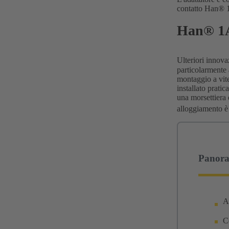
contatto Han® 1A
Han®
1A
Ulteriori innova
particolarmente 
montaggio a vite
installato prati
una morsettiera 
alloggiamento è 
Panora
A
Co