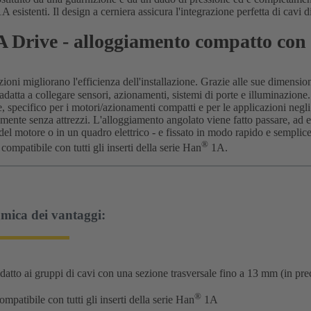
 esistenti. Il design a cerniera assicura l'integrazione perfetta di cavi 
 Drive - alloggiamento compatto con 
zioni migliorano l'efficienza dell'installazione. Grazie alle sue dimensio
adatta a collegare sensori, azionamenti, sistemi di porte e illuminazion
, specifico per i motori/azionamenti compatti e per le applicazioni neg
camente senza attrezzi. L'alloggiamento angolato viene fatto passare, ad
del motore o in un quadro elettrico - e fissato in modo rapido e sempl
®
compatibile con tutti gli inserti della serie Han
1A.
mica dei vantaggi:
datto ai gruppi di cavi con una sezione trasversale fino a 13 mm (in p
®
mpatibile con tutti gli inserti della serie Han
1A