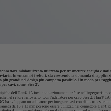
nnettore miniaturizzato utilizzato per trasmettere energia e dati 
oviaria. In entrambi i settori, sta crescendo la domanda di applicaz
vo più grandi nel design più compatto possibile. Un modo per raggi
 per cavi, come 'Size 2'.
tipiche dell'Han® 1A includono azionamenti trifase nell'ingegneria mec
anche nel settore ferroviario. Con l'adattatore per cavo Size 2, Han® 1A
G ha sviluppato un adattatore per integrare cavi con diametro estern
iametri da 10 a 13 mm possono essere utilizzati nel connettore Han® pi
ostituito da una guarnizione e da un dado di pressione ed è completamente