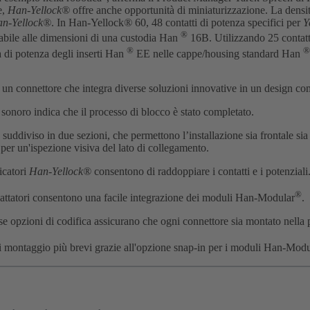
e,
Han-Yellock®
offre anche opportunità di miniaturizzazione. La densit
n-Yellock®
. In Han-Yellock
®
60, 48 contatti di potenza specifici per
Y
®
abile alle dimensioni di una custodia Han
16B. Utilizzando 25 contat
®
®
à di potenza degli inserti Han
EE nelle cappe/housing standard Han
 un connettore che integra diverse soluzioni innovative in un design comp
' sonoro indica che il processo di blocco è stato completato.
è suddiviso in due sezioni, che permettono l’installazione sia frontale si
 per un'ispezione visiva del lato di collegamento.
icatori
Han-Yellock®
consentono di raddoppiare i contatti e i potenziali
®
adattatori consentono una facile integrazione dei moduli Han-Modular
.
se opzioni di codifica assicurano che ogni connettore sia montato nella p
 montaggio più brevi grazie all'opzione snap-in per i moduli Han-Modu