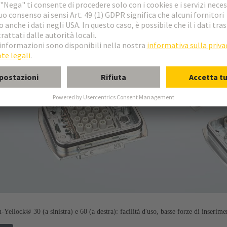
Yellock® 30 (a sinistra) e 60 (a destra): facilità d'uso, basse forze di inserime