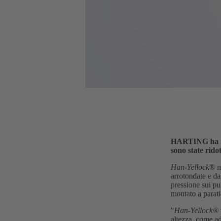
HARTING ha r
sono state rido
Han-Yellock®
m
arrotondate e da
pressione sui pul
montato a parati
"
Han-Yellock®
altezza, come a