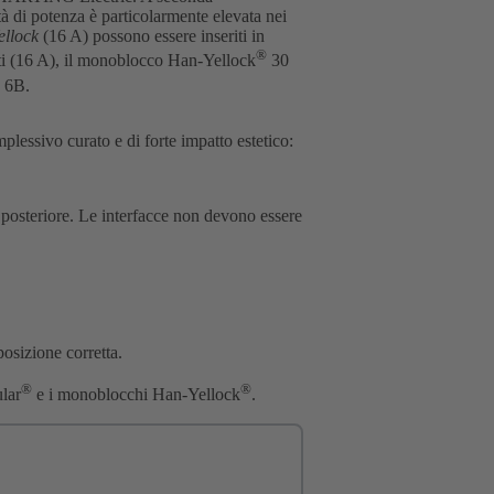
à di potenza è particolarmente elevata nei
ellock
(16 A) possono essere inseriti in
®
ti (16 A), il monoblocco Han-Yellock
30
6B.
lessivo curato e di forte impatto estetico:
a posteriore. Le interfacce non devono essere
.
osizione corretta.
®
®
lar
e i monoblocchi Han-Yellock
.