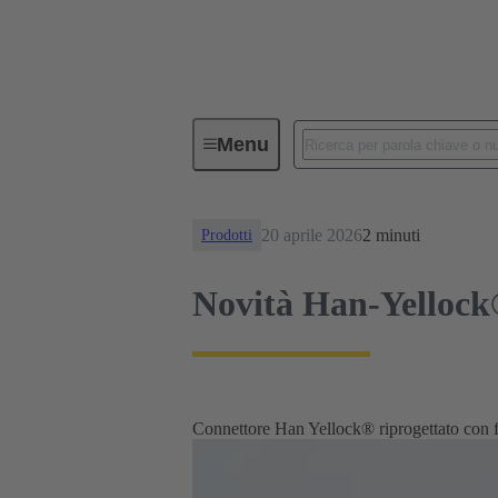
News
Novità Han‑Yellock® ora 
Menu
20 aprile 2026
2 minuti
Prodotti
Novità Han‑Yellock®
Connettore Han Yellock® riprogettato con fo