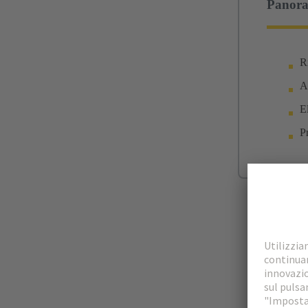
Panora
R
A
E
Pr