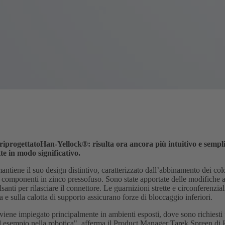
iprogettato
Han-Yellock®
: risulta ora ancora più intuitivo e sempl
tte in modo significativo.
antiene il suo design distintivo, caratterizzato dall’abbinamento dei colo
 componenti in zinco pressofuso. Sono state apportate delle modifiche all
santi per rilasciare il connettore. Le guarnizioni strette e circonferenzi
a e sulla calotta di supporto assicurano forze di bloccaggio inferiori.
viene impiegato principalmente in ambienti esposti, dove sono richiesti
d esempio nella robotica", afferma il Product Manager Tarek Spreen 