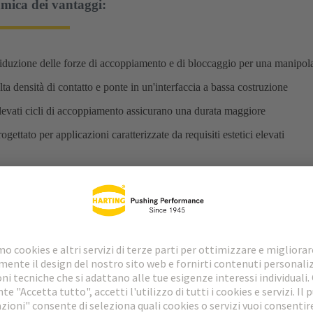
mica dei vantaggi:
iduzione delle forze di accoppiamento e di bloccaggio per una manipol
lta densità di contatto e ponte in un'interfaccia a bassa costruzione
levati cicli di accoppiamento assicurano una durata maggiore
ogettato per applicazioni caratterizzate da requisiti estetici elevati