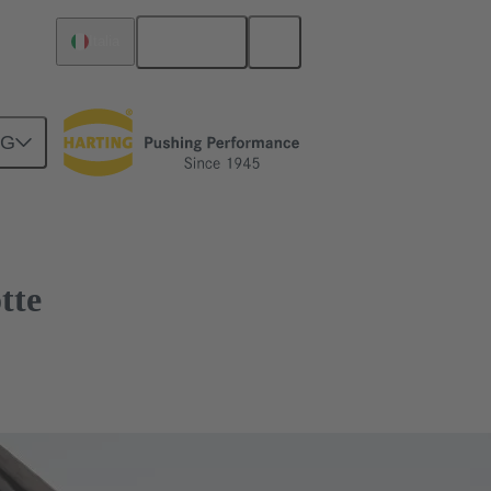
Italiano
Italia
NG
tte