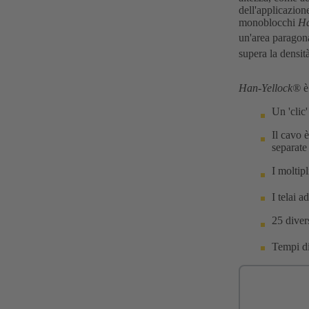
dell'applicazion
monoblocchi
Ha
un'area paragon
supera la densit
Han-Yellock®
è
Un 'clic
Il cavo 
separate
I moltipl
I telai 
25 diver
Tempi di