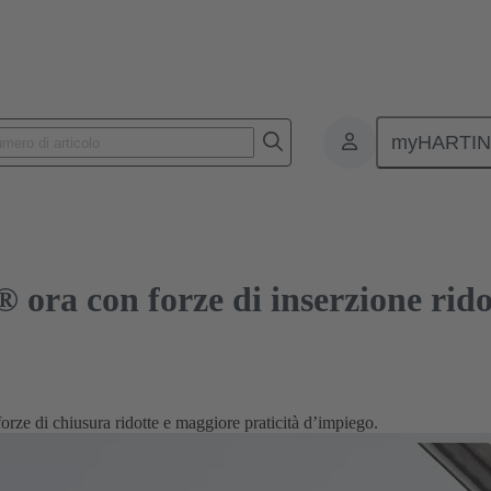
con forze di inserzione ridotte
myHARTI
 ora con forze di inserzione rido
rze di chiusura ridotte e maggiore praticità d’impiego.