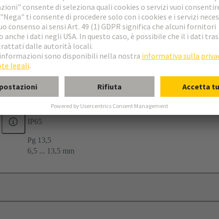
e tagliata
20
9
IP65
Pg 13,5
6,5 ... 13,5 mm