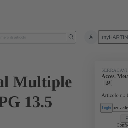
myHARTI
onnettori rettangolari
Prodotti
Accessori
Pressacavi
09 
SERRACAVI
al Multiple
Acces. Meta
Articolo n.:
 PG 13.5
per veder
Login
Confr