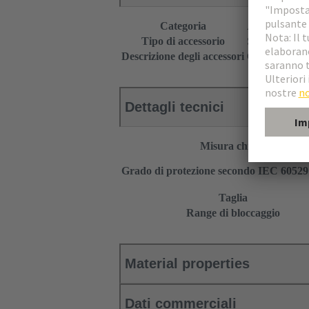
Categoria
Accessori
Tipo di accessorio
Serracavi
Descrizione degli accessori
Con guarnizion
Dettagli tecnici
Misura chiave
Grado di protezione secondo IEC 6052
Taglia
Range di bloccaggio
Material properties
Dati commerciali