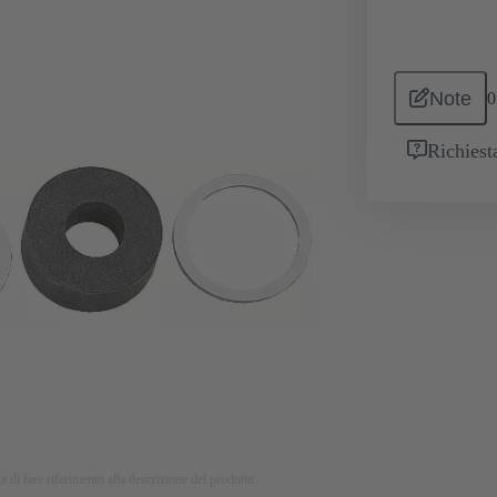
Note
0
Richiest
a di fare riferimento alla descrizione del prodotto.