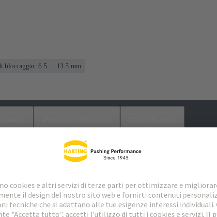
i bloccaggio: 6.5 ... 13.5 mm
loads
Prodotti abbinati
Distributori