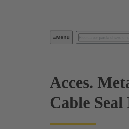
Menu
Connettori Industriali / Han®
C
Acces. Met
Cable Seal