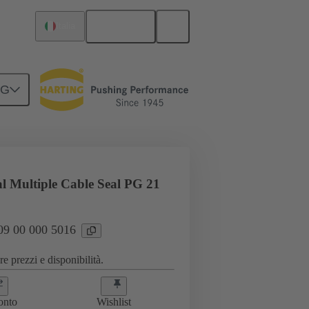
Italiano
Italia
NG
00 000 5016
al Multiple Cable Seal PG 21
 09 00 000 5016
e prezzi e disponibilità.
onto
Wishlist