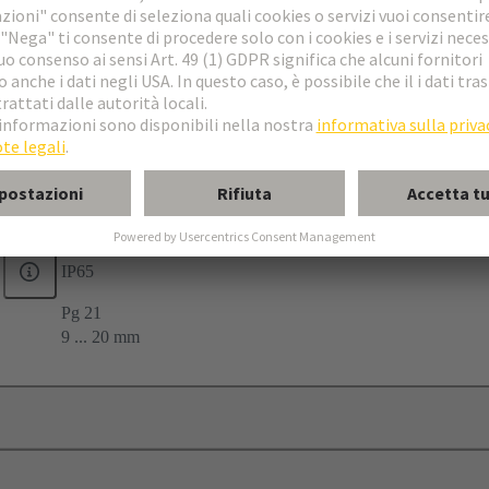
e tagliata
28
9
IP65
Pg 21
9 ... 20 mm