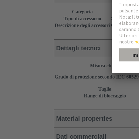
Categoria
Accessori
Tipo di accessorio
Serracavi
Descrizione degli accessori
Con guarnizion
Dettagli tecnici
Misura chiave
Grado di protezione secondo IEC 6052
Taglia
Range di bloccaggio
Material properties
Dati commerciali