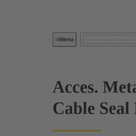
Menu
Connettori Industriali / Han®
C
Acces. Met
Cable Seal