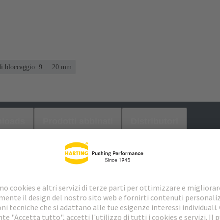
i bloccaggio: 9 ... 20 mm
loads
Prodotti abbinati
Distributori