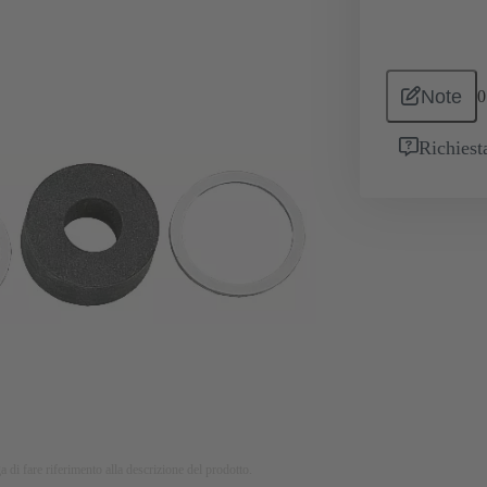
Note
0
Richiest
a di fare riferimento alla descrizione del prodotto.