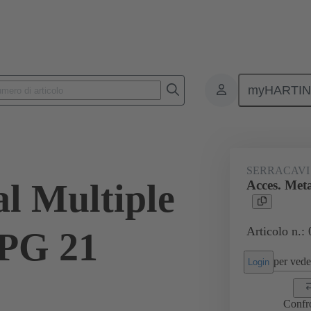
myHARTI
onnettori rettangolari
Prodotti
Accessori
Pressacavi
09 
SERRACAVI
al Multiple
Acces. Met
Articolo n.:
 PG 21
per veder
Login
Confr