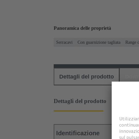
Panoramica delle proprietà
Serracavi
Con guarnizione tagliata
Range d
Dettagli del prodotto
Down
Dettagli del prodotto
Identificazione