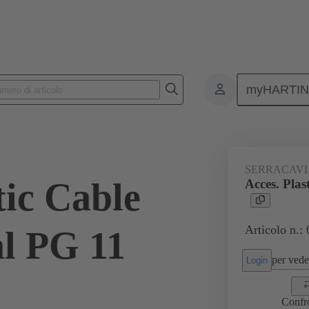
myHARTI
onnettori rettangolari
Prodotti
Accessori
Pressacavi
09 
SERRACAVI
tic Cable
Acces. Pla
Articolo n.:
l PG 11
per veder
Login
Confr