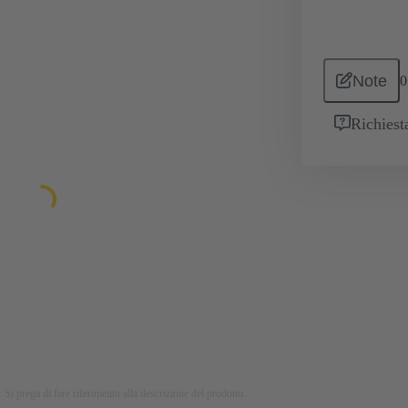
Note
0
Richiest
 Si prega di fare riferimento alla descrizione del prodotto.