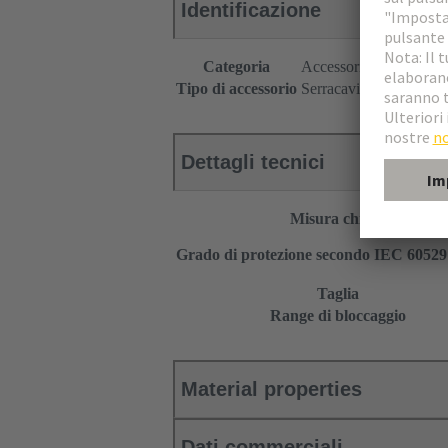
Identificazione
Categoria
Accessori
Tipo di accessorio
Serracavi
Dettagli tecnici
Misura chiave
Grado di protezione secondo IEC 6052
Taglia
Range di bloccaggio
Material properties
Dati commerciali