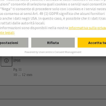
19
9
IP68
Pg 11
10 ... 12 mm