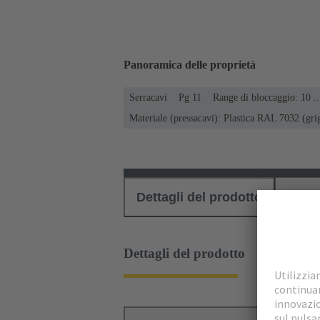
Panoramica delle proprietà
Serracavi
Pg 11
Range di bloccaggio: 10 .
Materiale (pressacavi): Plastica RAL 7032 (gri
Dettagli del prodotto
Down
Dettagli del prodotto