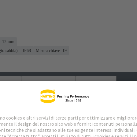
.. 12 mm
gio sabbia)
IP68
Misura chiave: 19
loads
Prodotti abbinati
Distributori