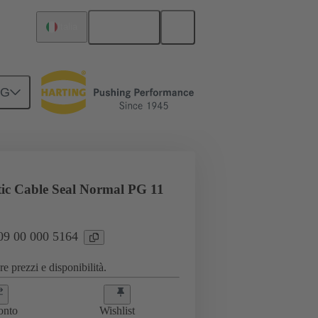
Italiano
Italia
NG
00 000 5164
stic Cable Seal Normal PG 11
 09 00 000 5164
e prezzi e disponibilità.
onto
Wishlist