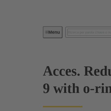
Menu
Connettori Industriali / Han®
C
Acces. Red
9 with o-ri