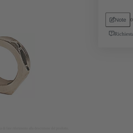
Note
0
Richiest
a di fare riferimento alla descrizione del prodotto.