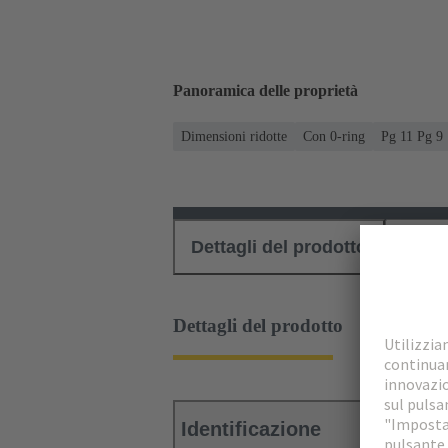
Panoramica delle proprietà
Dimensioni ridotte
Con 0-ring
Pg 11 Pg 9
Dettagli del prodotto
Down
Dettagli del prodotto
Identificazione