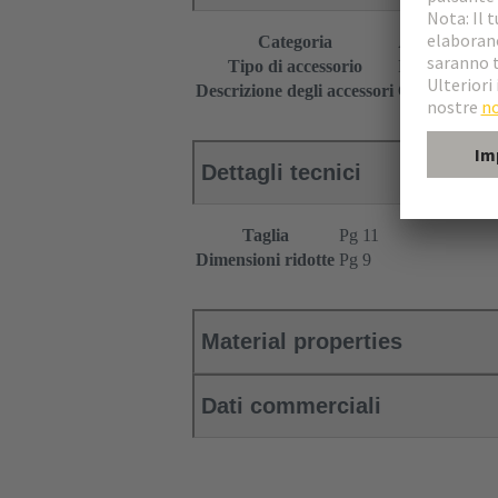
Categoria
Accessori
Tipo di accessorio
Dimensioni ri
Descrizione degli accessori
Con 0-ring
Dettagli tecnici
Taglia
Pg 11
Dimensioni ridotte
Pg 9
Material properties
Dati commerciali