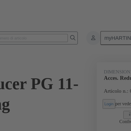
myHARTI
onnettori rettangolari
Prodotti
Accessori
Pressacavi
09 
DIMENSION
ucer PG 11-
Acces. Red
Articolo n.:
ng
per veder
Login
Confr