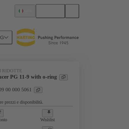
Italiano
Italia
NG
00 000 5061
I RIDOTTE
ucer PG 11-9 with o-ring
 09 00 000 5061
e prezzi e disponibilità.
onto
Wishlist