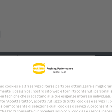
loads
Prodotti abbinati
Distributori