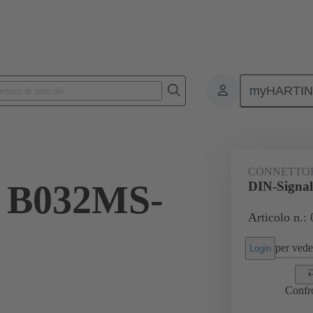
myHARTI
 da PCB
Connettori scheda-scheda
Prodotti
Collegamento sche
CONNETTO
l B032MS-
DIN-Signa
Articolo n.:
per veder
Login
Confr