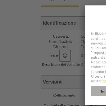
Identificazione
Categoria
Connettori
Identificazione
Tipo B
Elemento
Connettore masc
Serie
DIN 41612
Descrizione del contatto
Diritto
Versione
Collegamento
Terminali pe
Scheda madr
Tipologia di collegamento
Mezzanino