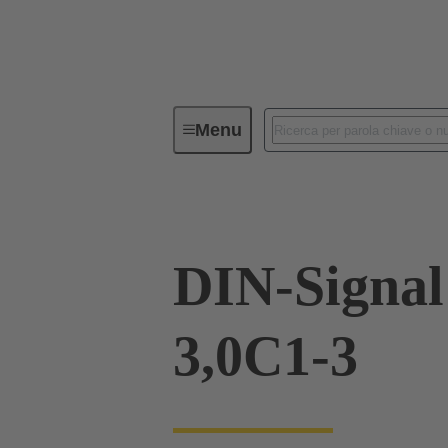
Menu
Device connectivity
Connettori
DIN-Signa
3,0C1-3