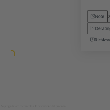
Note
0
Deratin
Richiest
 Si prega di fare riferimento alla descrizione del prodotto.