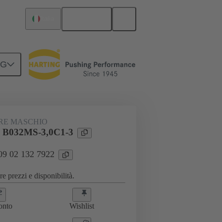
Italiano
Italia
NG
da madre-scheda figlia
09 02 132 7922
RE MASCHIO
l B032MS-3,0C1-3
 09 02 132 7922
e prezzi e disponibilità.
onto
Wishlist