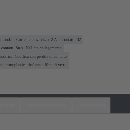
ad onda
Corrente d'esercizio: ‌2 A
Contatti: 32
 contatti, Sn su Ni Lato collegamento
Codifica: Codifica con perdita di contatto
na termoplastica rinforzata fibra di vetro
loads
Prodotti abbinati
Distributori