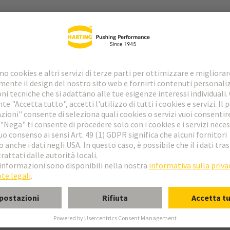
hio
r saldatura ad onda
e a scheda figlia