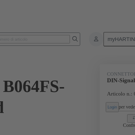
myHARTI
 da PCB
Connettori scheda-scheda
Prodotti
Collegamento sche
CONNETTO
 B064FS-
DIN-Signal
Articolo n.:
d
per veder
Login
Confr