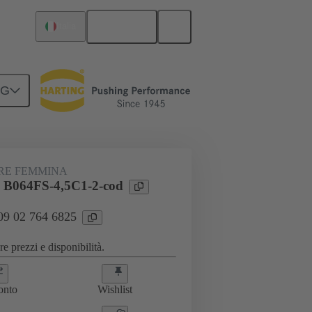
Italiano
Italia
NG
da madre-scheda figlia
09 02 764 6825
RE FEMMINA
 B064FS-4,5C1-2-cod
 09 02 764 6825
e prezzi e disponibilità.
onto
Wishlist