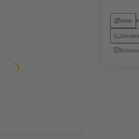
Note
0
Deratin
Richiest
 Si prega di fare riferimento alla descrizione del prodotto.