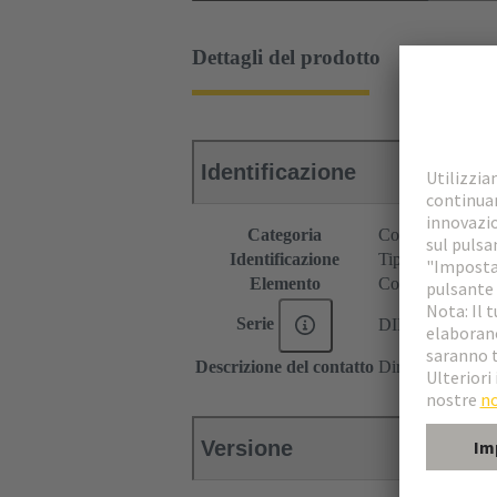
Dettagli del prodotto
Identificazione
Categoria
Connettori
Identificazione
Tipo B
Elemento
Connettore fem
Serie
DIN 41612
Descrizione del contatto
Diritto
Versione