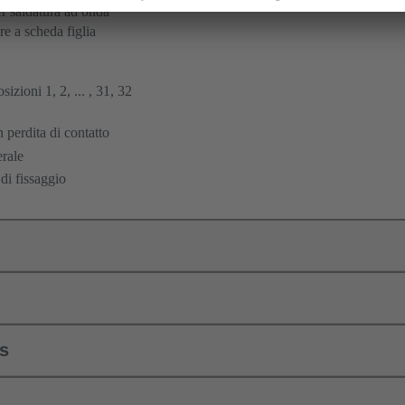
r saldatura ad onda
e a scheda figlia
osizioni 1, 2, ... , 31, 32
 perdita di contatto
erale
di fissaggio
ls