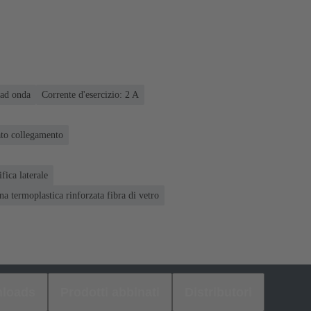
 ad onda
Corrente d'esercizio: ‌2 A
ato collegamento
fica laterale
na termoplastica rinforzata fibra di vetro
loads
Prodotti abbinati
Distributori