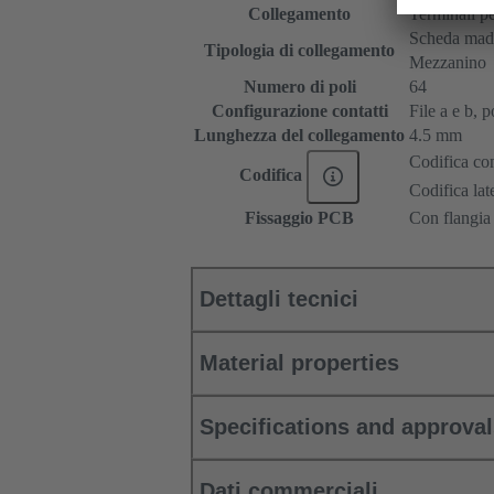
Collegamento
Terminali pe
Scheda madr
Tipologia di collegamento
Mezzanino
Numero di poli
64
Configurazione contatti
File a e b, p
Lunghezza del collegamento
4.5 mm
Codifica con
Codifica
Codifica lat
Fissaggio PCB
Con flangia 
Dettagli tecnici
Material properties
Specifications and approva
Dati commerciali