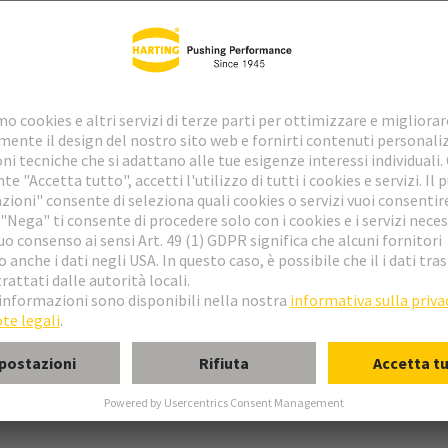
mina
to wire wrap