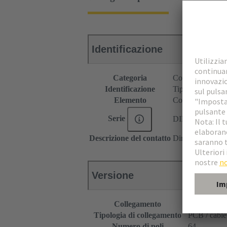
Identificazione
Categoria
Connettori
Identificazione
Tipo B
Elemento
Connettore fem
Serie
DIN 41612
Descrizione del contatto
Diritto
Versione
Collegamento
Collegamen
Tipologia di collegamento
PCB / cable
Numero di poli
64