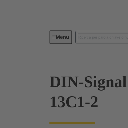
Menu
Serie
Prodotti
09 02 264 
DIN-Signa
13C1-2