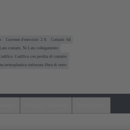
p
Corrente d'esercizio: ‌2 A
Contatti: 64
Lato contatti, Ni Lato collegamento
Codifica: Codifica con perdita di contatto
na termoplastica rinforzata fibra di vetro
loads
Prodotti abbinati
Distributori