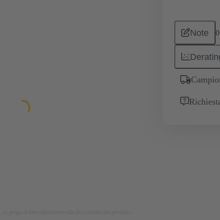
Note
0
Deratin
Campion
Richiest
 Si prega di fare riferimento alla descrizione del prodotto.