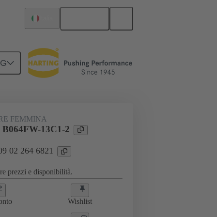
Italiano
Italia
NG
RE FEMMINA
l B064FW-13C1-2
 09 02 264 6821
e prezzi e disponibilità.
onto
Wishlist