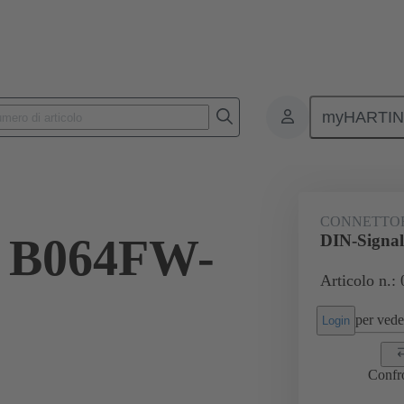
myHARTI
6821
CONNETTO
l B064FW-
DIN-Signa
Articolo n.:
per veder
Login
Confr