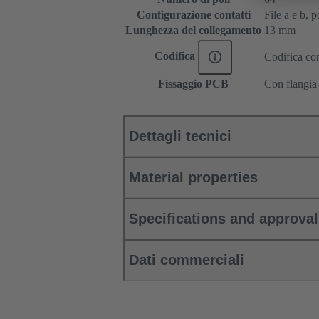
Configurazione contatti
File a e b, p
Lunghezza del collegamento
13 mm
Codifica
Codifica con
Fissaggio PCB
Con flangia 
Dettagli tecnici
Material properties
Specifications and approva
Dati commerciali