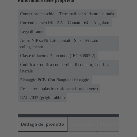
Panoramica delle proprietà
Connettore maschio
Terminali per saldatura ad onda
Corrente d'esercizio: ‌2 A
Contatti: 64
Angolato
Lega di rame
Au su NiP su Ni Lato contatti, Sn su Ni Lato
collegamento
Classe di lavoro: 2, secondo (IEC 60603-2)
Codifica: Codifica con perdita di contatto, Codifica
laterale
Fissaggio PCB: Con flangia di fissaggio
Resina termoplastica rinforzata fibra di vetro
RAL 7032 (grigio sabbia)
Dettagli del prodotto
Downloads
Prodotti abbinati