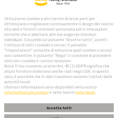
Newsletter HARTING
Vai al registrazione
Social Media
Italiano
Italia
© HARTING Technology Group