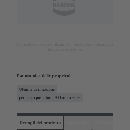
L'immagine è solo a scopo illustrativo. Si prega di fare riferimento alla
descrizione del prodotto.
Panoramica delle proprietà
Utensile di rimozione
per corpo posteriore I/O har-bus® 64
Dettagli del prodotto
Downloads
Prodotti abbinati