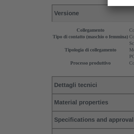
Versione
Collegamento
Co
Tipo di contatto (maschio o femmina)
Co
Sc
Tipologia di collegamento
Me
PC
Processo produttivo
Co
Dettagli tecnici
Material properties
Specifications and approva