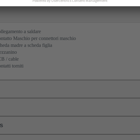
llegamento a saldare
ntatto Maschio per connettori maschio
heda madre a scheda figlia
zzanino
B / cable
ntatti torniti
ls