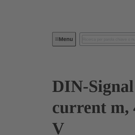
Menu
Serie
Prodotti
09 03 000 
DIN-Signal
current m, 
V