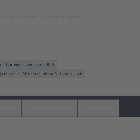
 Si prega di fare riferimento alla descrizione del prodotto.
o
Corrente d'esercizio: ≤40 A
a di rame
Metallo nobile su Ni Lato contatti
loads
Prodotti abbinati
Distributori