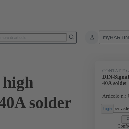
myHARTI
6133
CONTATTO 
 high
DIN-Signal
40A solder
Articolo n.:
40A solder
per veder
Login
Confr