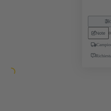
Note
0
Campion
Richiest