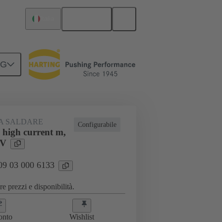
Italiano
Italia
NG
A SALDARE
Configurabile
 high current m,
 V
 09 03 000 6133
e prezzi e disponibilità.
onto
Wishlist