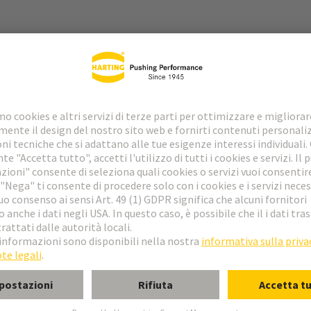
e
to
o M
 M reverse
 MH 21 + 5
form M 0+2
dulo M, maschio, angolato
dulo M, maschio, diritto