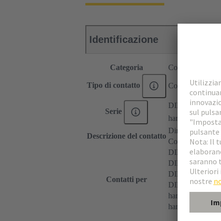
Identificazione
Categoria
Contatti
Tipo di contatto
Contatto a saldar
DIN 41612
Serie
har-modular®
Diritto
Descrizione del contatto
Contatto anticipa
DIN 41612 Tip
DIN 41612 Tipo
DIN 41612 Tipo
Contatti per
DIN 41612 Bau
har-modular® Mo
har-modular® Mo