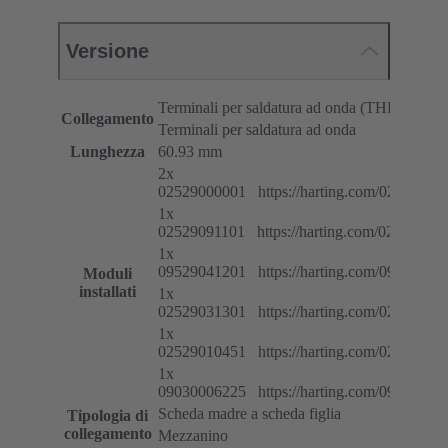
Versione
Terminali per saldatura ad onda (THR)
Collegamento
Terminali per saldatura ad onda
Lunghezza
60.93 mm
2x
02529000001 https://harting.com/02529000
1x
02529091101 https://harting.com/02529091
1x
09529041201 https://harting.com/09529041
Moduli
installati
1x
02529031301 https://harting.com/02529031
1x
02529010451 https://harting.com/02529010
1x
09030006225 https://harting.com/09030006
Scheda madre a scheda figlia
Tipologia di
collegamento
Mezzanino