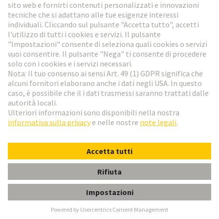
Vai al registrazione
Social Media
Italiano
Italia
© HARTING Technology Group
Impostazioni dei cookie
Imprint
Informativa sulla privacy
Condizioni di utilizzo
Condizioni di vendita
Grommet 5-6mm KDT/Z5 for Split Hood