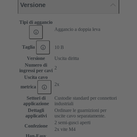
Versione
Tipi di aggancio
Aggancio a doppia leva
Taglia
10 B
Versione
Uscita diritta
Numero di
2
ingressi per cavi
Uscita cavo
2x
metrica
Settori di
Custodie standard per connettori
applicazione
industriali
Dettagli
Ordinare le guarnizioni per
applicativi
uscite cavo separatamente.
2 semi-gusci aperti
Confezione
2x vite M4
Han-Easy