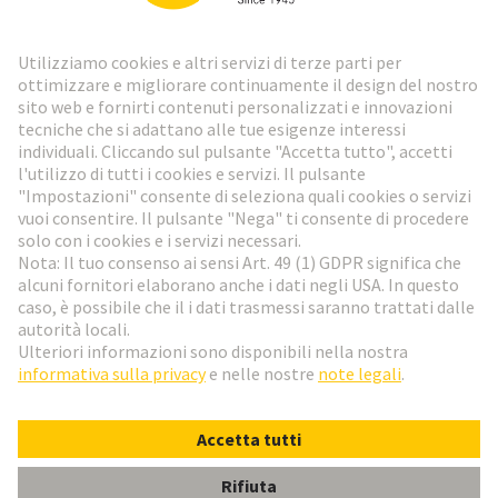
Vai al registrazione
Social Media
Italiano
Italia
© HARTING Technology Group