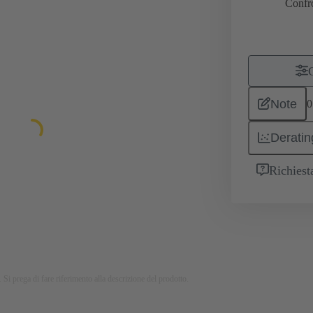
Confr
Note
0
Deratin
Richiest
 Si prega di fare riferimento alla descrizione del prodotto.