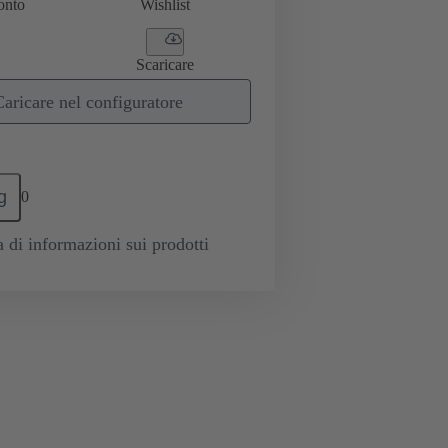
onto
Wishlist
Scaricare
Caricare nel configuratore
g
0
a di informazioni sui prodotti