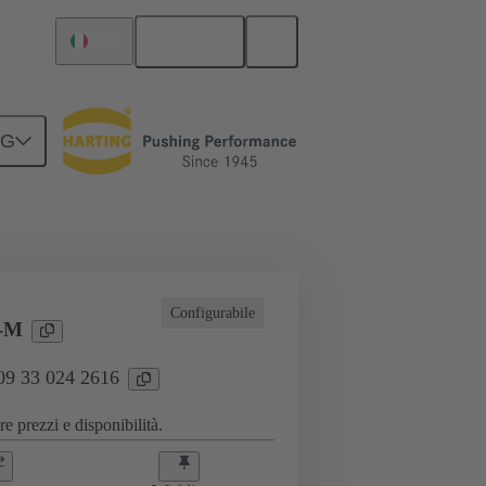
Italiano
Italia
NG
zioni industriali
Correnti fino a 16 A
Configurabile
-M
 09 33 024 2616
e prezzi e disponibilità.