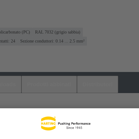
olicarbonato (PC)
RAL 7032 (grigio sabbia)
tatti: 24
Sezione conduttori: 0.14 ... 2.5 mm²
loads
Prodotti abbinati
Distributori