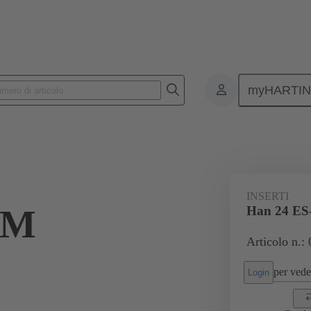
myHARTI
onnettori rettangolari
Prodotti
Inserti monoblocco
Per applica
INSERTI
-M
Han 24 ES
Articolo n.:
per veder
Login