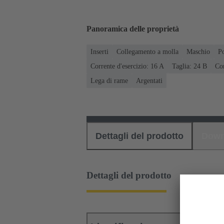
Panoramica delle proprietà
Inserti
Collegamento a molla
Maschio
P
Corrente d'esercizio: ‌16 A
Taglia: 24 B
Con
Lega di rame
Argentati
Dettagli del prodotto
Down
Dettagli del prodotto