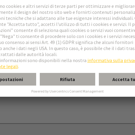
llegamento a molla
schio
 B