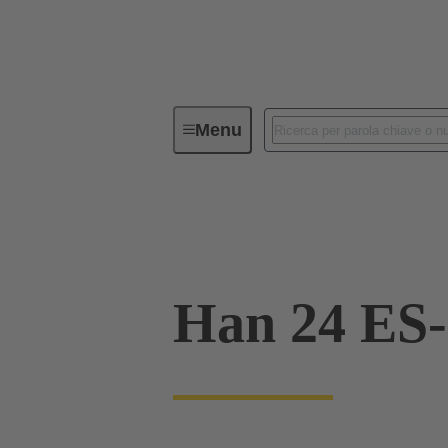
Menu
Connettori Industriali / Han®
C
09 33 024 2616
Han 24 ES