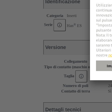
Identificazione
Categoria
Inserti
®
Serie
Han
ES
Versione
Collegamento
Co
Tipo di contatto (maschio o femmina)
Ma
Taglia
24
Numero di poli
24
Contatto di terra
Sì
Dettagli tecnici