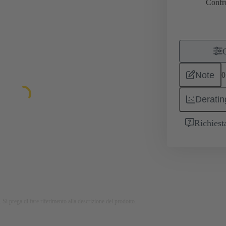
Confr
Note
0
Deratin
Richiest
 Si prega di fare riferimento alla descrizione del prodotto.