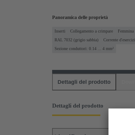
Panoramica delle proprietà
Inserti
Collegamento a crimpare
Femmina
RAL 7032 (grigio sabbia)
Corrente d'esercizi
Sezione conduttori: 0.14 ... 4 mm²
Dettagli del prodotto
Down
Dettagli del prodotto