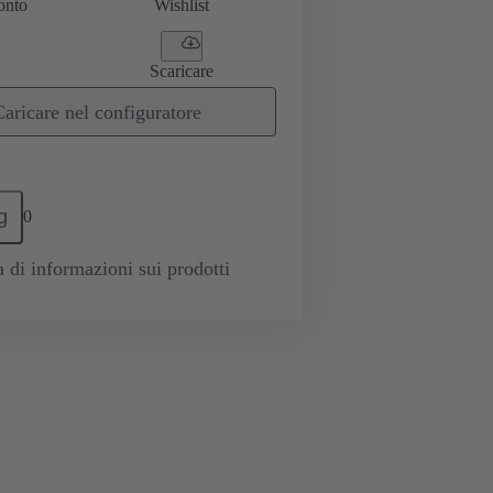
onto
Wishlist
Scaricare
Caricare nel configuratore
g
0
a di informazioni sui prodotti