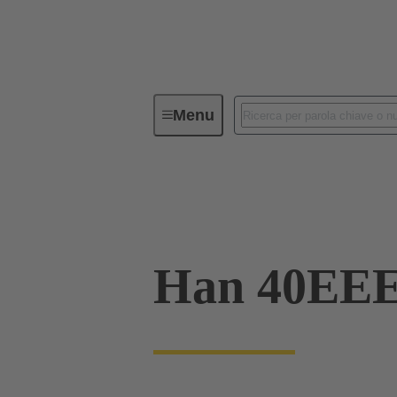
Menu
Connettori Industriali / Han®
C
09 32 240 3101
Han 40EE