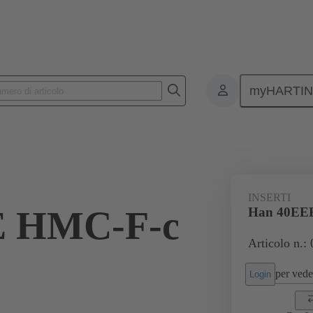
myHARTI
onnettori rettangolari
Prodotti
Serie
Han® HMC per un eleva
INSERTI
E HMC-F-c
Han 40EE
Articolo n.:
per veder
Login