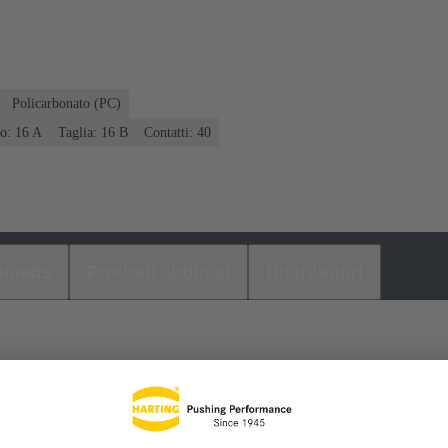
Policarbonato (PC)
o: ‌16 A
Taglia: 16 B
Contatti: 40
loads
Prodotti abbinati
Distributori