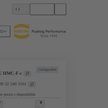
Italiano
Italia
NG
to numero di manovre
Inserti
Configurabile
E HMC-F-c
 09 32 240 3101
e prezzi e disponibilità.