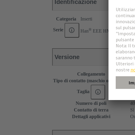
Identificazione
Categoria
Inserti
®
Serie
Han
EEE HMC
Versione
Collegamento
Co
Tipo di contatto (maschio o femmina)
F
Taglia
16
Numero di poli
40
Contatto di terra
Sì
Dettagli applicativi
Or