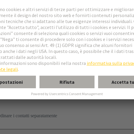
llegamento a crimpare
emmina
 B
dinare i contatti separatamente