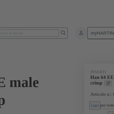
myHARTI
onnettori rettangolari
Prodotti
Inserti monoblocco
Per applica
INSERTI
E male
Han 64 EEE
crimp
Articolo n.:
p
per veder
Login