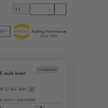
Italiano
Italia
NG
zioni industriali
Correnti fino a 16 A
Configurabile
 male insert
 09 32 064 3001
e prezzi e disponibilità.