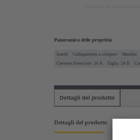
L'immagine è solo a scopo illustrativo.
Panoramica delle proprietà
Inserti
Collegamento a crimpare
Maschio
Corrente d'esercizio: ‌16 A
Taglia: 24 B
Con
Dettagli del prodotto
Down
Dettagli del prodotto