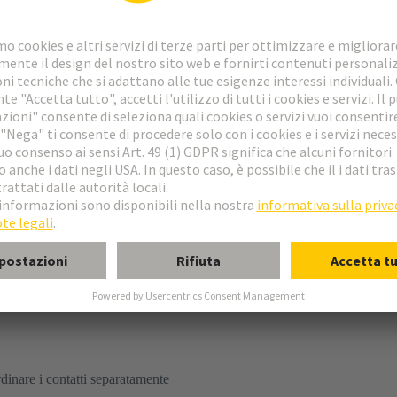
llegamento a crimpare
schio
 B
dinare i contatti separatamente