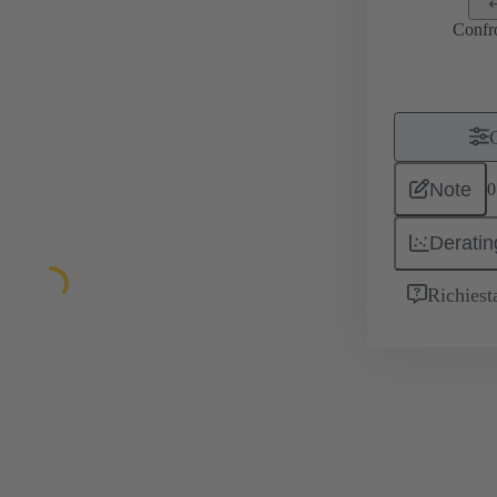
Confr
Note
0
Deratin
Richiest