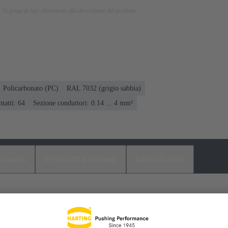
 Si prega di fare riferimento alla descrizione del prodotto.
Policarbonato (PC)
RAL 7032 (grigio sabbia)
tatti: 64
Sezione conduttori: 0.14 ... 4 mm²
loads
Prodotti abbinati
Distributori