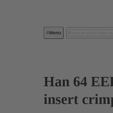
Menu
Connettori Industriali / Han®
C
09 32 064 3001
Han 64 EE
insert crim