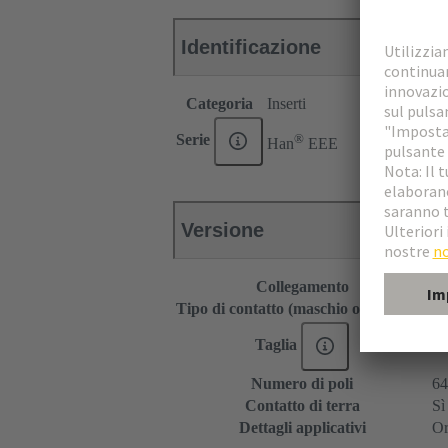
Identificazione
Categoria
Inserti
®
Serie
Han
EEE
Versione
Collegamento
Co
Tipo di contatto (maschio o femmina)
Ma
Taglia
24
Numero di poli
64
Contatto di terra
Sì
Dettagli applicativi
Or