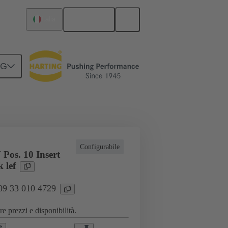
Italiano
Italia
NG
i speciali
Connettore a morsettiera
Configurabile
Pos. 10 Insert
 lef
 09 33 010 4729
e prezzi e disponibilità.