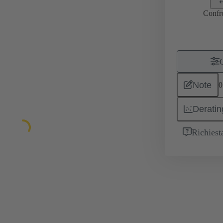
Confr
Note
0
Deratin
Richiest