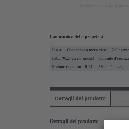
L'immagine è solo a scopo illustrativo.
Panoramica delle proprietà
Inserti
Connettore a morsettiera
Collegame
RAL 7032 (grigio sabbia)
Corrente d'esercizi
Sezione conduttori: 0.14 ... 2.5 mm²
Lega di
Dettagli del prodotto
Down
Dettagli del prodotto