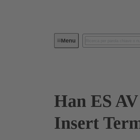
Menu
Connettori Industriali / Han®
C
09 33 010 4729
Han ES AV 
Insert Term