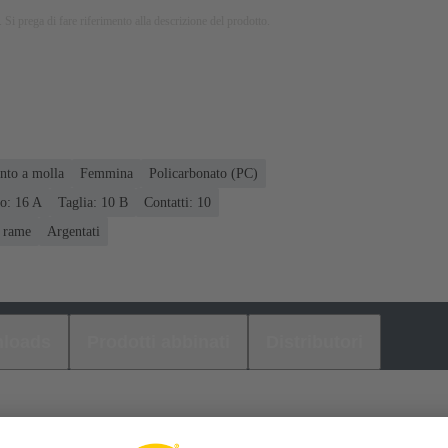
 Si prega di fare riferimento alla descrizione del prodotto.
nto a molla
Femmina
Policarbonato (PC)
o: ‌16 A
Taglia: 10 B
Contatti: 10
 rame
Argentati
loads
Prodotti abbinati
Distributori