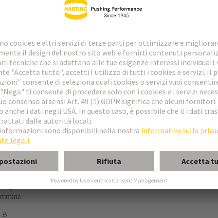
llegamento a molla
emmina
 B