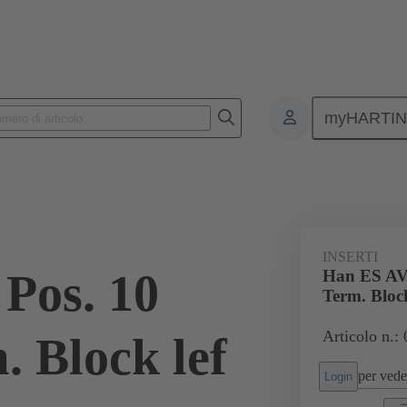
myHARTI
onnettori rettangolari
Prodotti
Inserti monoblocco
Applicazion
INSERTI
Pos. 10
Han ES AV 
Term. Block
Articolo n.:
. Block lef
per veder
Login