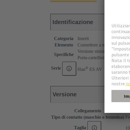
Identificazione
Categoria
Inserti
Elemento
Connettore a morsettiera
Versione sinistra
Specifiche
Porta-cartellini tipo SK
®
Serie
Han
ES AV
Versione
Collegamento
Co
Tipo di contatto (maschio o femmina)
F
Taglia
10