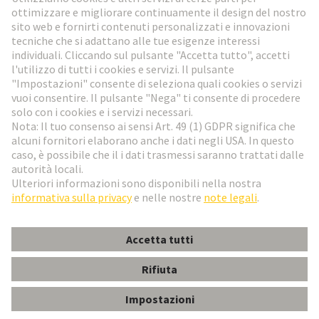
Vai al registrazione
Social Media
Italiano
Italia
© HARTING Technology Group
Impostazioni dei cookie
Imprint
Informativa sulla privacy
Condizioni di utilizzo
Condizioni di vendita
Han-Eco Outdoor 10A-HSM1-M25 with cover