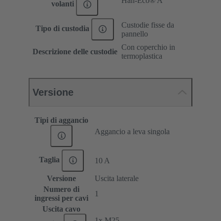
Han-Eco® A
volanti
Custodie fisse da
Tipo di custodia
pannello
Con coperchio in
Descrizione delle custodie
termoplastica
Versione
Tipi di aggancio
Aggancio a leva singola
Taglia
10 A
Versione
Uscita laterale
Numero di
1
ingressi per cavi
Uscita cavo
1x M25