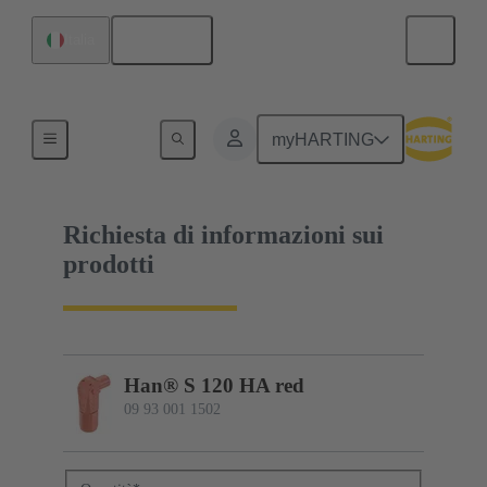
Italiano
Italia
09 93 001 1502
myHARTING
Richiesta di informazioni sui
prodotti
Han® S 120 HA red
09 93 001 1502