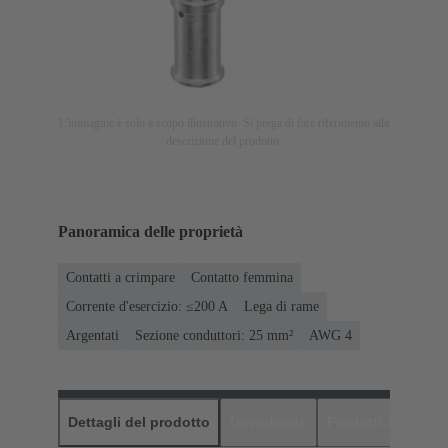
L'immagine è solo a scopo illustrativo. Si prega di fare riferimento alla
descrizione del prodotto.
Panoramica delle proprietà
Contatti a crimpare
Contatto femmina
Corrente d'esercizio: ≤200 A
Lega di rame
Argentati
Sezione conduttori: 25 mm²
AWG 4
Dettagli del prodotto
Downloads
Prodotti abbinati