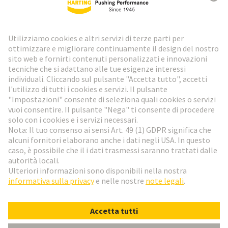
Newsletter HARTING
Vai al registrazione
Social Media
Italiano
Italia
© HARTING Technology Group