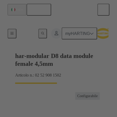
Italiano
Italia
Collegamento scheda madre-scheda figlia
myHARTING
har-modular D8 data module
female 4,5mm
Articolo n.: 02 52 908 1502
Configurabile