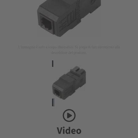
L'immagine è solo a scopo illustrativo. Si prega di fare riferimento alla
descrizione del prodotto.