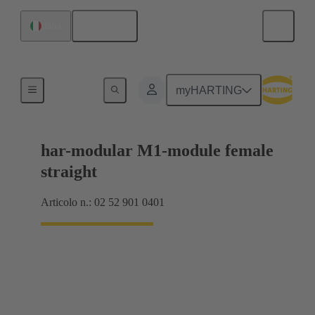
Italiano
Italia
Collegamento scheda madre-scheda figlia
myHARTING
har-modular M1-module female
straight
Articolo n.: 02 52 901 0401