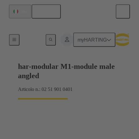
Italiano
Italia
Collegamento scheda madre-scheda figlia
myHARTING
har-modular M1-module male
angled
Articolo n.: 02 51 901 0401