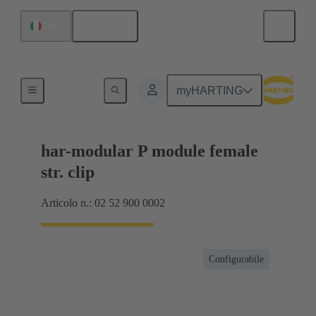
Italiano
Italia
Collegamento scheda madre-scheda figlia
myHARTING
har-modular P module female
str. clip
Articolo n.: 02 52 900 0002
Configurabile