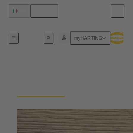
Italiano
Italia
Home
myHARTING
Press & media
Il vostro contatto diretto con la stampa e i media
online