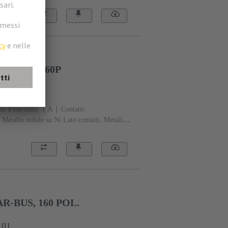
Polimero a cristalli liquidi (LCP)
Beige
. 17MM 160P
301
e d'esercizio: ‌1 A
Contatti:
Metallo nobile su Ni Lato contatti, Metallo
Classe di lavoro: 2, secondo IEC 61076-4-
ia di fissaggio
Polimero a cristalli liquidi
-BUS, 160 POL.
101