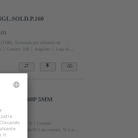
GL.SOLD.P.160
101
 (THR), Terminali per saldatura ad
A
Contatti: 160
Angolato
Lega di
o inserzione (file z e d), Au su NiP su Ni
 Sn su Ni Lato collegamento
Classe di
4-113
Fissaggio PCB: Con flangia di
 liquidi (LCP)
Beige
RAIGHT 160P 5MM
201
e d'esercizio: ‌1 A
Contatti:
Metallo nobile su Ni Lato contatti, Ni Lato
ro: 2, secondo IEC 61076-4-113
Fissaggio