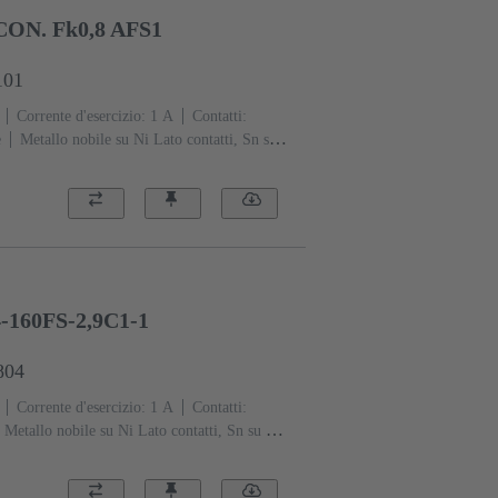
ON. Fk0,8 AFS1
101
Corrente d'esercizio: ‌1 A
Contatti:
e
Metallo nobile su Ni Lato contatti, Sn su
 di lavoro: 1, secondo IEC 61076-4-
ia di fissaggio
Polimero a cristalli liquidi
4-160FS-2,9C1-1
804
Corrente d'esercizio: ‌1 A
Contatti:
Metallo nobile su Ni Lato contatti, Sn su Ni
lavoro: 2, secondo IEC 61076-4-
ia di fissaggio
Resina termoplastica