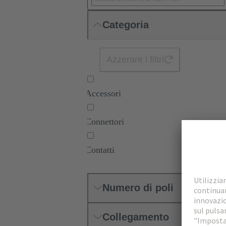
Categoria
Azzerare i filtri
Accessori
Connettori
Contatti
Numero di poli
Collegamento