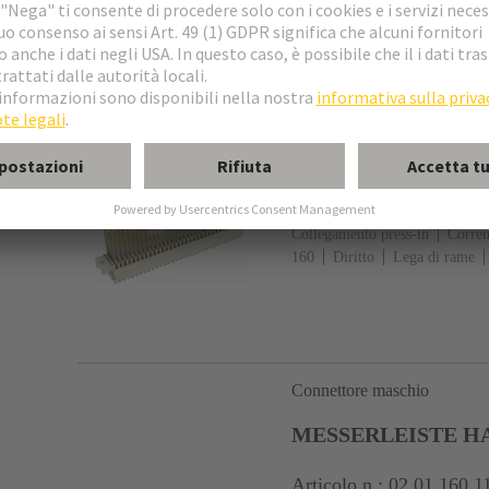
PCB: Con flangia di fissaggio
Connettore femmina
HAR-BUS FEM. STR
Articolo n.: 02 02 160 2
Collegamento press-in
Corrent
160
Diritto
Lega di rame
nobile su Ni Lato collegamento
113
Fissaggio PCB: Con flang
(LCP)
Beige
Connettore maschio
MESSERLEISTE HAR
Articolo n.: 02 01 160 1