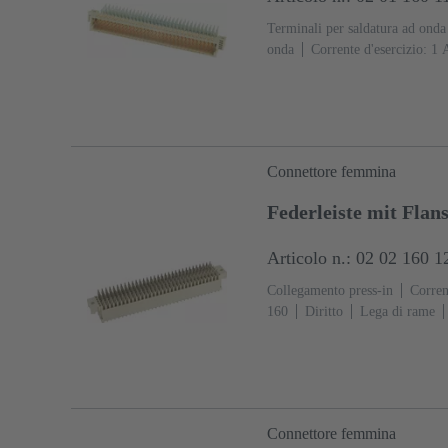
Terminali per saldatura ad onda
onda
Corrente d'esercizio: ‌1 
rame
Metallo nobile su Ni La
collegamento
Classe di lavo
PCB: Con flangia di fissaggio
Connettore femmina
Federleiste mit Flan
Articolo n.: 02 02 160 1
Collegamento press-in
Corrent
160
Diritto
Lega di rame
collegamento
Classe di lavo
PCB: Con flangia di fissaggio
Connettore femmina