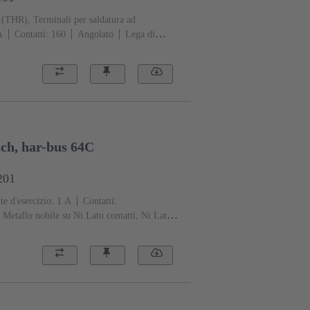
 (THR), Terminali per saldatura ad
A
Contatti: 160
Angolato
Lega di
to contatti, Sn su Ni Lato
ro: 1, secondo IEC 61076-4-113
Fissaggio
Polimero a cristalli liquidi (LCP)
Beige
sch, har-bus 64C
201
e d'esercizio: ‌1 A
Contatti:
Metallo nobile su Ni Lato contatti, Ni Lato
ro: 1, secondo IEC 61076-4-113
Fissaggio
Polimero a cristalli liquidi (LCP)
Beige