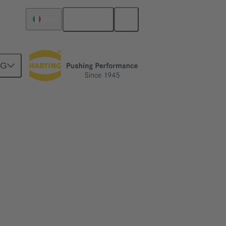
Italiano
Italia
NG
n versioni precedenti o successive del DIN
ede figlie.