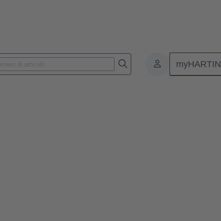
myHARTI
iti per l'impiego in applicazioni VME 64x. Sono compatibili al 100% co
spandersi di ulteriori due file senza dover rimettere mano a tutte le sch