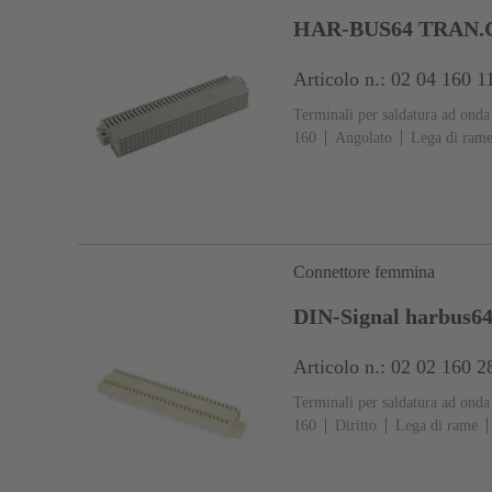
HAR-BUS64 TRAN.C
Articolo n.: 02 04 160 1
Terminali per saldatura ad onda
160
Angolato
Lega di ram
Ni Lato collegamento
Classe
113
Fissaggio PCB: Con flang
(LCP)
Beige
Connettore femmina
DIN-Signal harbus6
Articolo n.: 02 02 160 2
Terminali per saldatura ad onda
160
Diritto
Lega di rame
Lato collegamento
Classe di 
113
Fissaggio PCB: Con flang