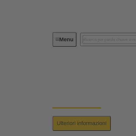
Menu
Serie
har-bus® 64
har-bus® 64
I connettori har-bus® 64 sono stati concep
41612 tipo C. Questo permette al sistema di e
Ulteriori informazioni