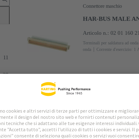
Connettore maschio
HAR-BUS MALE AN
Articolo n.: 02 01 160 2
Terminali per saldatura ad onda
onda
Corrente d'esercizio: ‌1 
rame
Metallo nobile su Ni Lat
11
Lato inserzione (file a, b e c),
lavoro: 2, secondo IEC 61076-
28
fissaggio
Polimero a cristalli
Connettore femmina
6
HAR-BUS FEM. ST
Articolo n.: 02 02 160 2
Collegamento press-in
Corrent
160
Diritto
Lega di rame
collegamento
Classe di lavo