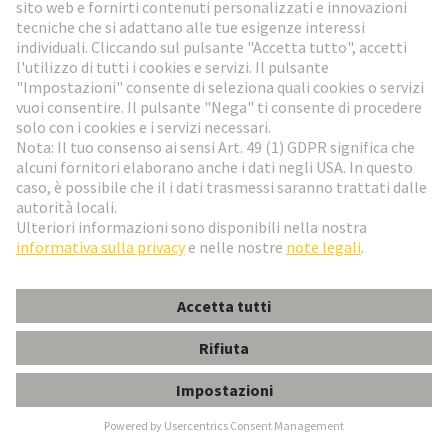
®
I connettori monopezzo della serie har-flex
HD -
Card Edge, con un passo di contatto di 0,8 mm,
consentono di collegare direttamente circuiti
stampati con uno spessore di 1,6 mm.
Alta velocità fino a 25 Gbit/s
Pronti per l'industria: SMT e
THR hold-down
Qualsiasi distanza da
mezzanino grazie
all'adattatore PCB