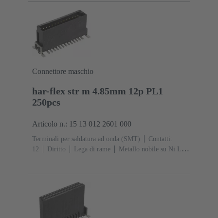
Connettore maschio
har-flex str m 4.85mm 12p PL1
250pcs
Articolo n.: 15 13 012 2601 000
Terminali per saldatura ad onda (SMT)
Contatti:
12
Diritto
Lega di rame
Metallo nobile su Ni Lato
contatti, Sn su Ni Lato collegamento
Classe di lavoro:
1
Polimero a cristalli liquidi (LCP)