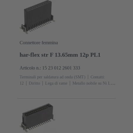
Connettore femmina
har-flex str F 13.65mm 12p PL1
Articolo n.: 15 23 012 2601 333
Terminali per saldatura ad onda (SMT)
Contatti:
12
Diritto
Lega di rame
Metallo nobile su Ni Lato
contatti, Sn su Ni Lato collegamento
Classe di lavoro:
1
Polimero a cristalli liquidi (LCP)