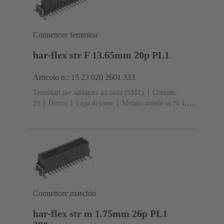
Connettore femmina
har-flex str F 13.65mm 20p PL1
Articolo n.: 15 23 020 2601 333
Terminali per saldatura ad onda (SMT)
Contatti:
20
Diritto
Lega di rame
Metallo nobile su Ni Lato
contatti, Sn su Ni Lato collegamento
Classe di lavoro:
1
Polimero a cristalli liquidi (LCP)
Connettore maschio
har-flex str m 1.75mm 26p PL1