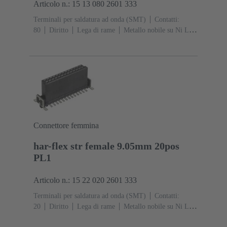
Articolo n.: 15 13 080 2601 333
Terminali per saldatura ad onda (SMT)
Contatti:
80
Diritto
Lega di rame
Metallo nobile su Ni Lato
contatti, Sn su Ni Lato collegamento
Classe di lavoro:
1
Polimero a cristalli liquidi (LCP)
Connettore femmina
har-flex str female 9.05mm 20pos
PL1
Articolo n.: 15 22 020 2601 333
Terminali per saldatura ad onda (SMT)
Contatti:
20
Diritto
Lega di rame
Metallo nobile su Ni Lato
contatti, Sn su Ni Lato collegamento
Classe di lavoro: