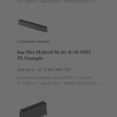
20
Diritto
Lega di rame
Metallo nobile su Ni Lato
contatti, Sn su Ni Lato collegamento
Classe di lavoro:
1
Polimero a cristalli liquidi (LCP)
Connettore maschio
har-flex Hybrid M str 4+16 SMT
PL1Sample
Articolo n.: 15 72 416 2601 333
Terminali per saldatura ad onda (SMT)
Contatti:
20
Diritto
Lega di rame
Metallo nobile su Ni Lato
contatti, Sn su Ni Lato collegamento
Classe di lavoro:
1
Polimero a cristalli liquidi (LCP)
Nero