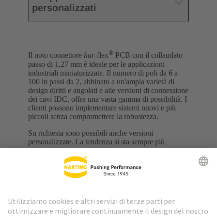
personalizzati
®
Il noto connettore
har
-flex
PCB con il collaudato
passo di 1,27 mm è ideale per le applicazioni
industriali miniaturizzate. Il numero di poli da 6 a
100 in passi da 2, abbinato a un'ampia varietà di
design diritti e angolati e alle versioni di connessione
dei cavi IDC, offre una vasta gamma di possibilità. I
clienti possono implementare sistemi nuovi e più
piccoli senza compromettere la robustezza.
Su richiesta sono possibili anche versioni
personalizzate. La tendenza si sta sempre più
spostando dalle soluzioni rack standardizzate verso
dispositivi modulari che richiedono disposizioni di
PCB miniaturizzate e personalizzate.
har-flex® HD - Connettore PCB bordo
scheda