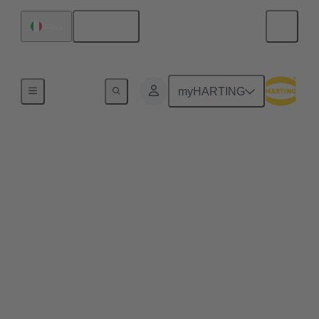
Italiano
Italia
Serie
myHARTING
har-flex®
Più piccolo, più potente e più robusto allo stesso
tempo è il credo in tutti i settori sulla strada
dell'Industria 4.0. Il design miniaturizzato e l'elevata
variabilità del connettore har-flex® PCB offrono ai
produttori di dispositivi una tecnologia di
connessione liberamente scalabile che consente loro
di soddisfare le esigenze di miniaturizzazione.
Segnale, dati e potenza - i connettori har-flex® PCB
offrono un'ampia gamma di soluzioni di connessione
per circuiti stampati, con diversi design e numeri di