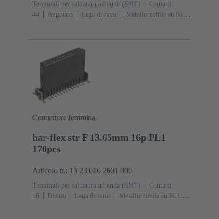
Terminali per saldatura ad onda (SMT)
Contatti:
44
Angolato
Lega di rame
Metallo nobile su Ni
Lato contatti, Sn su Ni Lato collegamento
Classe di
lavoro: 1
Polimero a cristalli liquidi (LCP)
Nero
Connettore femmina
har-flex str F 13.65mm 16p PL1
170pcs
Articolo n.: 15 23 016 2601 000
Terminali per saldatura ad onda (SMT)
Contatti:
16
Diritto
Lega di rame
Metallo nobile su Ni Lato
contatti, Sn su Ni Lato collegamento
Classe di lavoro:
1
Polimero a cristalli liquidi (LCP)