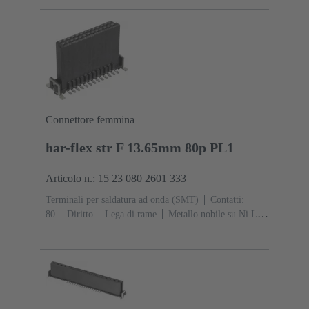
1
Polimero a cristalli liquidi (LCP)
Connettore femmina
har-flex str F 13.65mm 80p PL1
Articolo n.: 15 23 080 2601 333
Terminali per saldatura ad onda (SMT)
Contatti:
80
Diritto
Lega di rame
Metallo nobile su Ni Lato
contatti, Sn su Ni Lato collegamento
Classe di lavoro:
1
Polimero a cristalli liquidi (LCP)