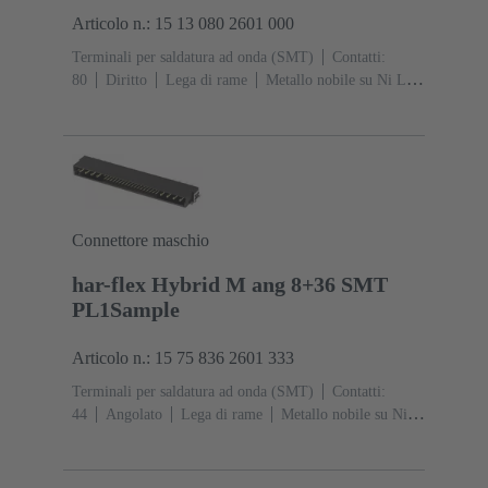
Articolo n.: 15 13 080 2601 000
Terminali per saldatura ad onda (SMT)
Contatti:
80
Diritto
Lega di rame
Metallo nobile su Ni Lato
contatti, Sn su Ni Lato collegamento
Classe di lavoro:
1
Polimero a cristalli liquidi (LCP)
Connettore maschio
har-flex Hybrid M ang 8+36 SMT
PL1Sample
Articolo n.: 15 75 836 2601 333
Terminali per saldatura ad onda (SMT)
Contatti:
44
Angolato
Lega di rame
Metallo nobile su Ni
Lato contatti, Sn su Ni Lato collegamento
Classe di
lavoro: 1
Polimero a cristalli liquidi (LCP)
Nero