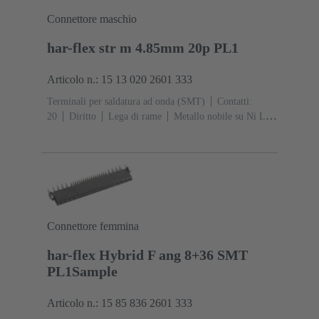
Connettore maschio
har-flex str m 4.85mm 20p PL1
Articolo n.: 15 13 020 2601 333
Terminali per saldatura ad onda (SMT)
Contatti:
20
Diritto
Lega di rame
Metallo nobile su Ni Lato
contatti, Sn su Ni Lato collegamento
Classe di lavoro:
1
Polimero a cristalli liquidi (LCP)
Connettore femmina
har-flex Hybrid F ang 8+36 SMT
PL1Sample
Articolo n.: 15 85 836 2601 333