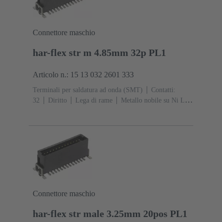
Connettore maschio
har-flex str m 4.85mm 32p PL1
Articolo n.: 15 13 032 2601 333
Terminali per saldatura ad onda (SMT)
Contatti:
32
Diritto
Lega di rame
Metallo nobile su Ni Lato
contatti, Sn su Ni Lato collegamento
Classe di lavoro:
1
Polimero a cristalli liquidi (LCP)
Connettore maschio
har-flex str male 3.25mm 20pos PL1