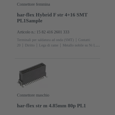
Connettore femmina
har-flex Hybrid F str 4+16 SMT
PL1Sample
Articolo n.: 15 82 416 2601 333
Terminali per saldatura ad onda (SMT)
Contatti:
20
Diritto
Lega di rame
Metallo nobile su Ni Lato
contatti, Sn su Ni Lato collegamento
Classe di lavoro:
1
Polimero a cristalli liquidi (LCP)
Nero
Connettore maschio
har-flex str m 4.85mm 80p PL1