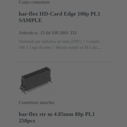
Corpo connettore
har-flex HD-Card Edge 100p PL1
SAMPLE
Articolo n.: 15 04 100 2001 333
Terminali per saldatura ad onda (SMT)
Contatti:
100
Lega di rame
Metallo nobile su Ni Lato
contatti, Sn su Ni Lato collegamento
Classe di lavoro:
1
Polimero a cristalli liquidi (LCP)
Nero
Connettore maschio
har-flex str m 4.85mm 80p PL1
250pcs