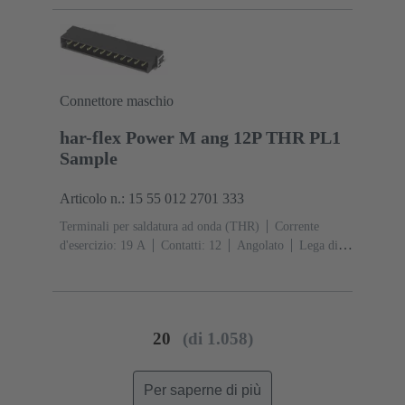
1
Polimero a cristalli liquidi (LCP)
Connettore maschio
har-flex Power M ang 12P THR PL1
Sample
Articolo n.: 15 55 012 2701 333
Terminali per saldatura ad onda (THR)
Corrente
d'esercizio: ‌19 A
Contatti: 12
Angolato
Lega di
rame
Metallo nobile su Ni Lato contatti, Sn su Ni Lato
collegamento
Classe di lavoro: 1
Polimero a cristalli
liquidi (LCP)
Nero
20
(di 1.058)
Per saperne di più